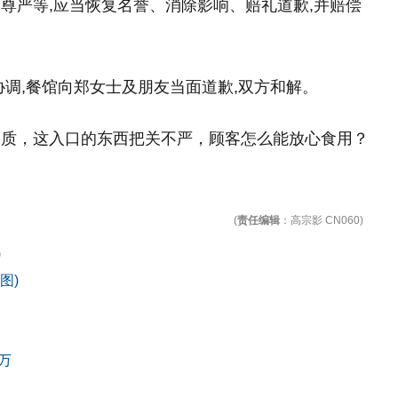
尊严等,应当恢复名誉、消除影响、赔礼道歉,并赔偿
协调,餐馆向郑女士及朋友当面道歉,双方和解。
品质，这入口的东西把关不严，顾客怎么能放心食用？
(
责任编辑
：高宗影 CN060)
)
图)
万