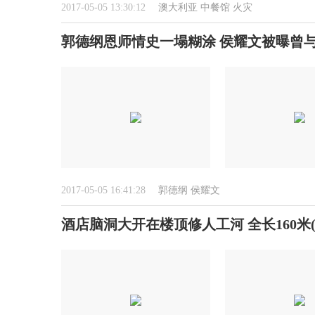
2017-05-05 13:30:12
澳大利亚
中餐馆
火灾
郭德纲恩师情史一塌糊涂 侯耀文被曝曾
2017-05-05 16:41:28
郭德纲
侯耀文
酒店脑洞大开在楼顶修人工河 全长160米(