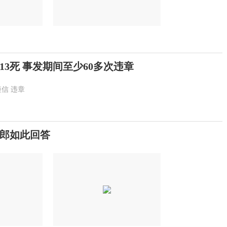
3死 事发期间至少60多次违章
短信
违章
郎如此回答