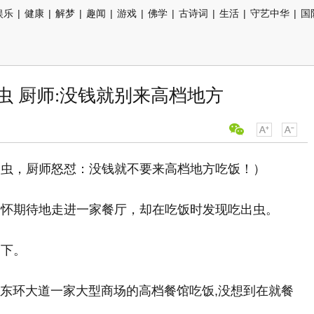
娱乐
|
健康
|
解梦
|
趣闻
|
游戏
|
佛学
|
古诗词
|
生活
|
守艺中华
|
国
虫 厨师:没钱就别来高档地方
出虫，厨师怒怼：没钱就不要来高档地方吃饭！）
满怀期待地走进一家餐厅，却在吃饭时发现吃出虫。
一下。
市东环大道一家大型商场的高档餐馆吃饭,没想到在就餐