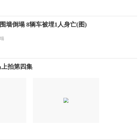
墙倒塌 8辆车被埋1人身亡(图)
塌
马上拍第四集