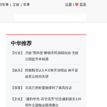
注册
|
登录
防军事
|
文旅
|
军事
中华推荐
【
社会
】
灭蚊“黑科技”解锁市民游园自由 无蚊
公园提升幸福感
【
娱乐
】
田馥甄否认S.H.E将开演唱会 称不是
故意让粉丝失望
【
深度
】
乌克兰把欧盟旗摆到了最高拉达
【
文化
】
“越韵华光·百廿流芳”纪念越剧诞生120
周年主题晚会圆满播出