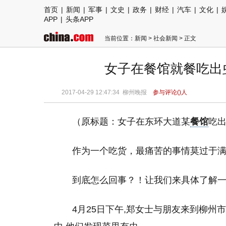
首页
|
新闻
|
军事
|
文史
|
政务
|
财经
|
汽车
|
文化
|
APP
|
头条APP
当前位置：
新闻
>
社会新闻
> 正文
女子在餐馆就餐吃出
2017-04-29 12:47:34
柳州晚报
参与评论(
)人
（原标题：女子在东环大道某
餐馆
吃
作为一个吃货，最痛苦的事情莫过于
到底怎么回事？！让我们来具体了解
4月25日下午,郑女士与朋友来到柳州