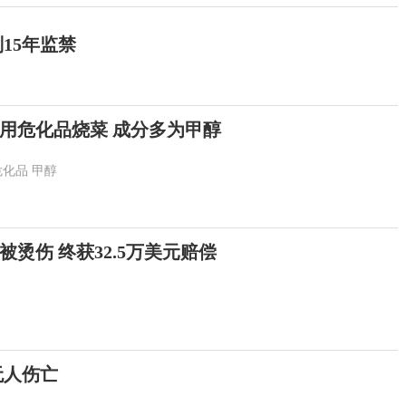
15年监禁
用危化品烧菜 成分多为甲醇
危化品
甲醇
烫伤 终获32.5万美元赔偿
无人伤亡