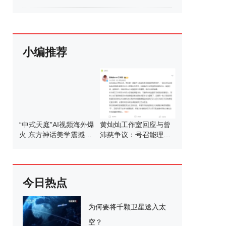
小编推荐
“中式天庭”AI视频海外爆
黄灿灿工作室回应与曾
火 东方神话美学震撼全
沛慈争议：号召能理智
球
发言
今日热点
为何要将千颗卫星送入太
空？