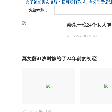
女子被前男友凌辱：捆绑殴打7小时 拿分手费后
为您推荐：
泰森一晚24个女人
2017-04-26 08:40:40
莫文蔚41岁时嫁给了24年前的初恋
2017-04-26 09:54:46