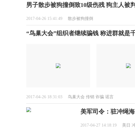
男子散步被狗撞倒致10级伤残 狗主人被判
2017-04-26 15:41:49
散步被狗撞倒
“鸟巢大会”组织者继续骗钱 称进群就是
2017-04-26 18:31:03
鸟巢大会
传销
诈骗
谣言
美军司令：驻冲绳海军
2017-04-27 14:18:19
美日