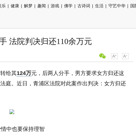
娱乐
|
健康
|
解梦
|
趣闻
|
游戏
|
佛学
|
古诗词
|
生活
|
守艺中华
|
国
手 法院判决归还110余万元
而转给其
124万
元，后两人分手，男方要求女方归还这
上法庭。近日，青浦区法院对此案作出判决：女方归还
爱情中也要保持理智