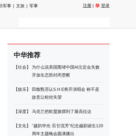
注册
|
登录
防军事
|
文旅
|
军事
中华推荐
【
社会
】
为什么说美国围堵中国AI注定会失败
开放生态胜封闭垄断
【
娱乐
】
田馥甄否认S.H.E将开演唱会 称不是
故意让粉丝失望
【
深度
】
乌克兰把欧盟旗摆到了最高拉达
【
文化
】
“越韵华光·百廿流芳”纪念越剧诞生120
周年主题晚会圆满播出