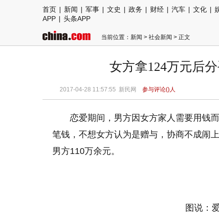
首页
|
新闻
|
军事
|
文史
|
政务
|
财经
|
汽车
|
文化
|
APP
|
头条APP
当前位置：
新闻
>
社会新闻
> 正文
女方拿124万元后分
2017-04-28 11:57:55
新民网
参与评论(
)人
恋爱期间，男方因女方家人需要用钱
笔钱，不想女方认为是赠与，协商不成闹
男方110万余元。
图说：