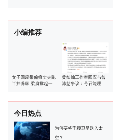
小编推荐
女子回应带偏瘫丈夫跑
黄灿灿工作室回应与曾
半挂养家 柔肩撑起一片
沛慈争议：号召能理智
天
发言
今日热点
为何要将千颗卫星送入太
空？