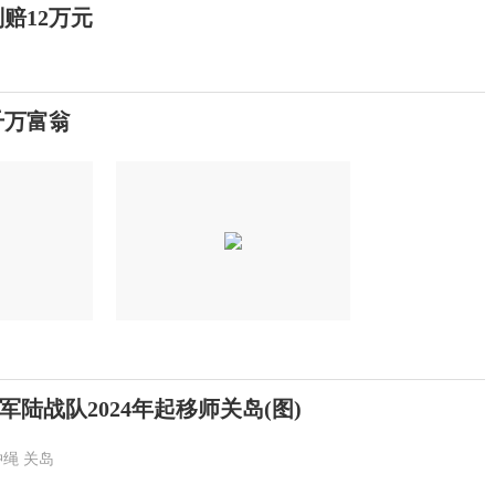
赔12万元
千万富翁
陆战队2024年起移师关岛(图)
冲绳
关岛