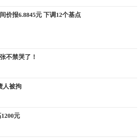
报6.8845元 下调12个基点
一张不禁哭了！
债人被拘
200元