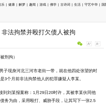
娱乐
|
健康
|
解梦
|
趣闻
|
游戏
|
佛学
|
古诗词
|
生活
|
守艺中华
|
国
务 非法拘禁并殴打欠债人被拘
子被刑拘）
年轻男子现身河北三河市老街一带，就在他四处张望的时
是3个月前非法拘禁他人的犯罪嫌疑人李某。
接到刘某报案称：1月29日20时许，其被李某伙同他
债务为由，采用殴打、威胁手段，让其写下一张2.5