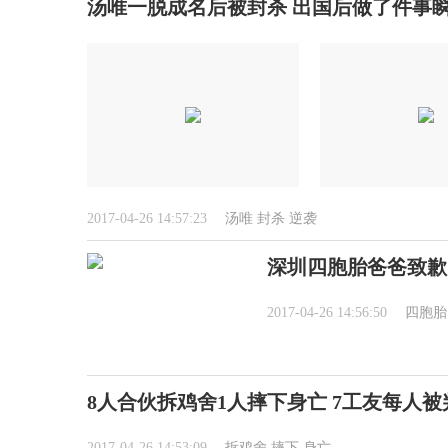
汤唯一脱成名后被封杀 出国后做了件事
2017-04-26 14:57:23
汤唯
封杀
逆袭
深圳四胞胎爸爸致歉
2017-04-26 14:56:50
四胞胎
8人合伙拆鸡舍1人摔下身亡 7工友每人被判
2017-04-26 14:53:09
拆鸡舍
摔下
身亡