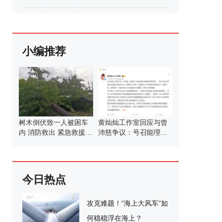
小编推荐
树木倒伏致一人被困车
黄灿灿工作室回应与曾
内 消防救出 紧急救援消
沛慈争议：号召能理智
除触电隐患
发言
今日热点
攻克难题！“海上大风车”如
何稳稳浮在海上？