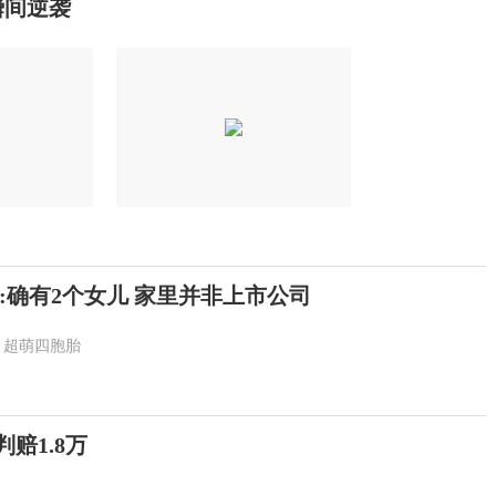
瞬间逆袭
:确有2个女儿 家里并非上市公司
超萌四胞胎
赔1.8万