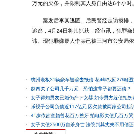
万元的欠条，并限制其人身自由达6个小时
案发后李某逃匿。后民警经走访摸排，最
追逃，4月24日将其抓获。经审讯，犯罪
讳。现犯罪嫌疑人李某已被三河市公安局
杭州老板31辆豪车被骗去抵债 花4年找回27辆(图
赵四欠了公司几千万元，恐怕这辈子都要还债？
女子得知男友已婚仍产下女婴 如今男方躲债拒抚
乐视子公司负债近117亿元 因欠款被两家公司起
41岁依然童颜曾花百万整牙 拍电影欠债几百万哭
女子欠债2500万自杀身亡 法院判其丈夫不用偿还