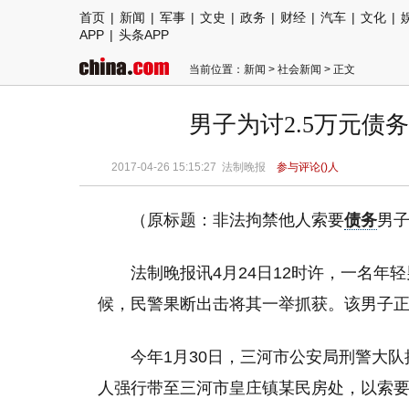
首页
|
新闻
|
军事
|
文史
|
政务
|
财经
|
汽车
|
文化
|
APP
|
头条APP
当前位置：
新闻
>
社会新闻
> 正文
男子为讨2.5万元债
2017-04-26 15:15:27
法制晚报
参与评论(
)人
（原标题：非法拘禁他人索要
债务
男
法制晚报讯4月24日12时许，一名
候，民警果断出击将其一举抓获。该男子正
今年1月30日，三河市公安局刑警大队
人强行带至三河市皇庄镇某民房处，以索要