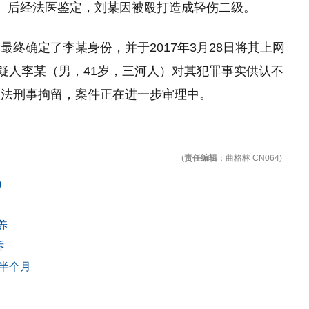
。后经法医鉴定，刘某因被殴打造成轻伤二级。
终确定了李某身份，并于2017年3月28日将其上网
嫌疑人李某（男，41岁，三河人）对其犯罪事实供认不
依法刑事拘留，案件正在进一步审理中。
(
责任编辑
：曲格林 CN064)
)
养
诉
半个月