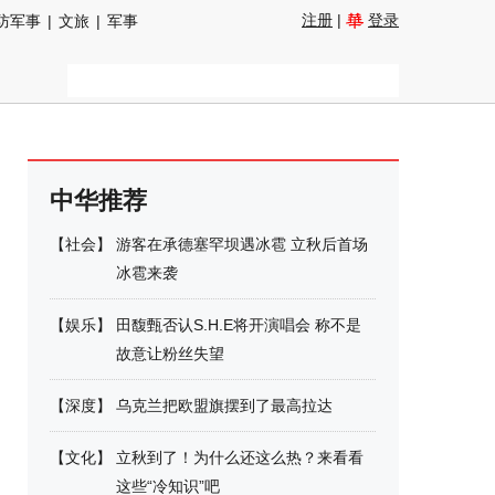
注册
|
登录
防军事
|
文旅
|
军事
中华推荐
【
社会
】
游客在承德塞罕坝遇冰雹 立秋后首场
冰雹来袭
【
娱乐
】
田馥甄否认S.H.E将开演唱会 称不是
故意让粉丝失望
【
深度
】
乌克兰把欧盟旗摆到了最高拉达
【
文化
】
立秋到了！为什么还这么热？来看看
这些“冷知识”吧