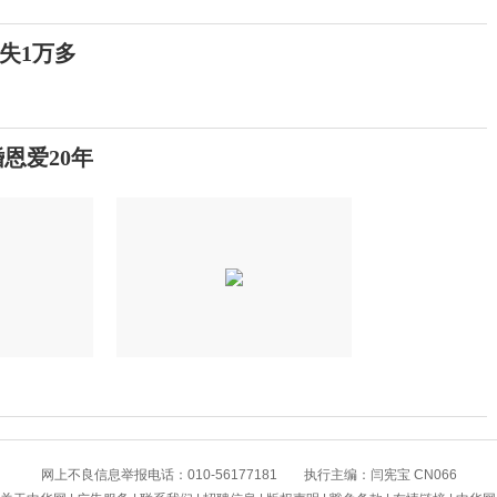
失1万多
婚恩爱20年
提高警惕！绷紧暑期护娃安全这根弦
网上不良信息举报电话：010-56177181 执行主编：闫宪宝 CN066
景区增设网红打卡景观 受访者感觉“不搭