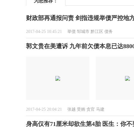
为您推荐：
财政部再通报问责 剑指违规举债严控地
2017-04-25 10:45:21
举债
邹城市
黔江区
债务
郭文贵在美遭诉 九年前欠债本息已达880
2017-04-25 20:04:21
张越
受贿
贪官
马建
身高仅有71厘米却欲生第4胎 医生：你