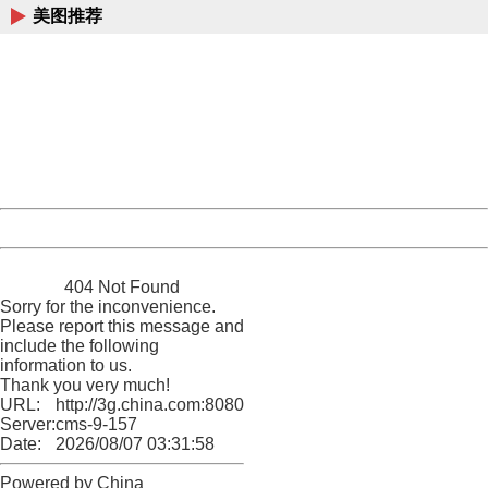
美图推荐
404 Not Found
Sorry for the inconvenience.
Please report this message and include the following
information to us.
Thank you very much!
URL:
http://3g.china.com:8080/act/news/10000169/20170426
Server:
cms-9-157
Date:
2026/08/07 03:31:58
Powered by China
China
404 Not Found
Sorry for the inconvenience.
Please report this message and
include the following
information to us.
Thank you very much!
URL:
http://3g.china.com:8080/act/news/10000169/20170426
Server:
cms-9-157
Date:
2026/08/07 03:31:58
Powered by China