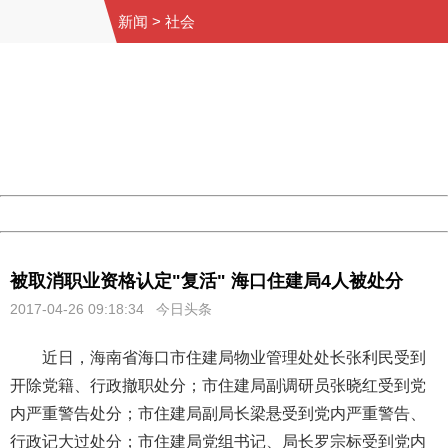
新闻
>
社会
404 Not Found
Sorry for the inconvenience.
Please report this message and include the following
information to us.
Thank you very much!
URL:
http://3g.china.com:8080/act/news/10000169/20170426
Server:
cms-9-157
Date:
2026/08/07 03:31:58
Powered by China
China
被取消职业资格认定"复活" 海口住建局4人被处分
2017-04-26 09:18:34 今日头条
近日，海南省海口市住建局物业管理处处长张利民受到
开除党籍、行政撤职处分；市住建局副调研员张晓红受到党
内严重警告处分；市住建局副局长梁悬受到党内严重警告、
行政记大过处分；市住建局党组书记、局长罗宗标受到党内