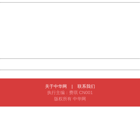
China
404 Not Found
Sorry for the inconvenience.
Please report this message and include the following
information to us.
Thank you very much!
URL:
http://3g.china.com:8080/act/news/10000169/20170426
Server:
cms-9-157
Date:
2026/08/07 03:31:58
Powered by China
China
关于中华网
|
联系我们
执行主编：费琪 CN001
版权所有 中华网
404 Not Found
Sorry for the inconvenience.
Please report this message and include the following
information to us.
Thank you very much!
URL:
http://3g.china.com:8080/act/news/10000169/20170426