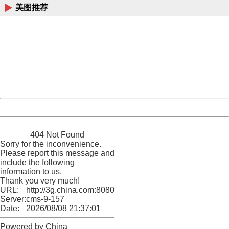
美图推荐
404 Not Found
Sorry for the inconvenience.
Please report this message and include the following
information to us.
Thank you very much!
URL:
http://3g.china.com:8080/act/news/10000169/20170426
Server:
cms-9-157
Date:
2026/08/08 21:37:01
Powered by China
China
404 Not Found
Sorry for the inconvenience.
Please report this message and
include the following
information to us.
Thank you very much!
URL:
http://3g.china.com:8080/act/news/10000169/20170426
Server:
cms-9-157
Date:
2026/08/08 21:37:01
Powered by China