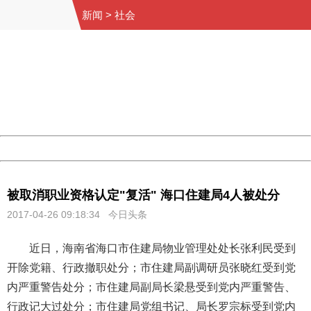
新闻
>
社会
404 Not Found
Sorry for the inconvenience.
Please report this message and include the following
information to us.
Thank you very much!
URL:
http://3g.china.com:8080/act/news/10000169/20170426
Server:
cms-9-157
Date:
2026/08/08 21:37:01
Powered by China
China
被取消职业资格认定"复活" 海口住建局4人被处分
2017-04-26 09:18:34 今日头条
近日，海南省海口市住建局物业管理处处长张利民受到
开除党籍、行政撤职处分；市住建局副调研员张晓红受到党
内严重警告处分；市住建局副局长梁悬受到党内严重警告、
行政记大过处分；市住建局党组书记、局长罗宗标受到党内