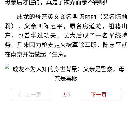
母亲后才懂得，真是子欲养而亲不待啊！
成龙的母亲英文译名叫陈丽丽（又名陈莉
莉），父亲叫陈志平，原名房道龙，祖籍山
东，也曾学过功夫，长大后成了一名军统特
务。后来因为枪支走火被革除军职，陈志平就
在南京开始做起了生意。
1
/3
上一页
下一页