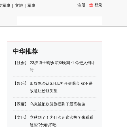
注册
|
登录
防军事
|
文旅
|
军事
中华推荐
【
社会
】
23岁博士确诊胃癌晚期 生命进入倒计
时
【
娱乐
】
田馥甄否认S.H.E将开演唱会 称不是
故意让粉丝失望
【
深度
】
乌克兰把欧盟旗摆到了最高拉达
【
文化
】
立秋到了！为什么还这么热？来看看
这些“冷知识”吧