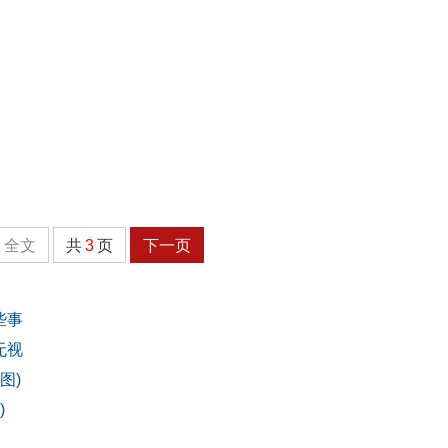
全文
共
3
页
下一页
些事
无视
图)
)