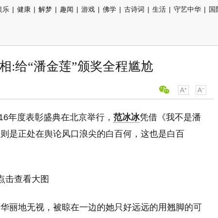
娱乐
|
健康
|
解梦
|
趣闻
|
游戏
|
佛学
|
古诗词
|
生活
|
守艺中华
|
国
相:给“潘金莲”颁奖全程尴尬
016年度表彰盛典在北京举行，
范冰冰
凭借《我不是潘
的则是正处在舆论风口浪尖的白百何，这也是白百
被华丽地无视，被晾在一边的她只好远远的用翘脚的可