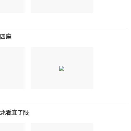
惊四座
龙看直了眼