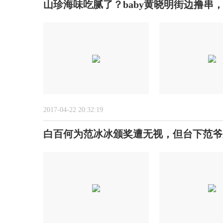
山珍海味吃腻了？baby黄晓明街边撸串
2017-04-22 20:32:19
白百何为范冰冰颁奖遭无视，但台下范爷