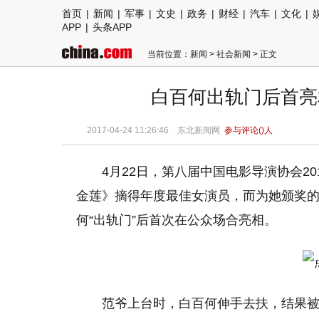
首页
|
新闻
|
军事
|
文史
|
政务
|
财经
|
汽车
|
文化
|
APP
|
头条APP
当前位置：
新闻
>
社会新闻
> 正文
白百何出轨门后首亮
2017-04-24 11:26:46
东北新闻网
参与评论(
)人
4月22日，第八届中国电影导演协会2
金莲》摘得年度最佳女演员，而为她颁奖
何“出轨门”后首次在公众场合亮相。
范爷上台时，白百何伸手去扶，结果