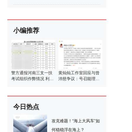
小编推荐
警方通报河南三支一扶
黄灿灿工作室回应与曾
考试组织作弊情况 利益
沛慈争议：号召能理智
诱惑下的铤而走险
发言
今日热点
攻克难题！“海上大风车”如
何稳稳浮在海上？