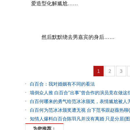
爱造型化解尴尬……
然后默默绕去男嘉宾的身后……
1
2
3
白百合：我对婚姻有不同的看法
墙倒众人推 白百合"出事"曾合作的演员竟在做这
白百何哪来的勇气给范冰冰颁奖，表情尴尬被人
白百何为范冰冰颁奖遭无视 台下范爷跟赵薇热聊(
知情人爆料白百合陈羽凡并没有离婚 只是分居(图
为您推荐：