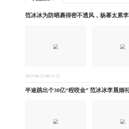
范冰冰为防晒裹得密不透风，杨幂太累李
2017-04-22 08:15:32
半途跳出个30亿“程咬金” 范冰冰李晨婚