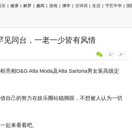
娱乐
|
健康
|
解梦
|
趣闻
|
游戏
|
佛学
|
古诗词
|
生活
|
守艺中华
|
国
罕见同台，一老一少皆有风情
D&G Alta Moda及Alta Sartoria男女装高级定
凭借自己的努力在娱乐圈站稳脚跟，不想被人认为一切
，一起来看看吧。