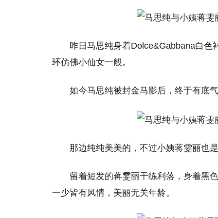
昨日马思纯身着Dolce&Gabban
环仿佛小仙女一般。
如今马思纯被封金马影后，终于有底
那边纯纯美美的，不过小姨蒋雯丽也
留着短发的蒋雯丽干练利落，身着黑
一少皆有风情，美丽无关年龄。