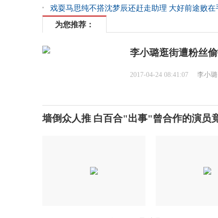
戏耍马思纯不搭沈梦辰还赶走助理 大好前途败在
为您推荐：
李小璐逛街遭粉丝偷
2017-04-24 08:41:07
李小璐
墙倒众人推 白百合"出事"曾合作的演员