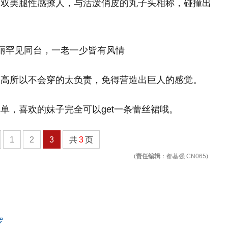
一双美腿性感撩人，与活泼俏皮的丸子头相称，碰撞出
子高所以不会穿的太负责，免得营造出巨人的感觉。
单，喜欢的妹子完全可以get一条蕾丝裙哦。
1
2
3
共
3
页
(
责任编辑
：都基强 CN065)
罗