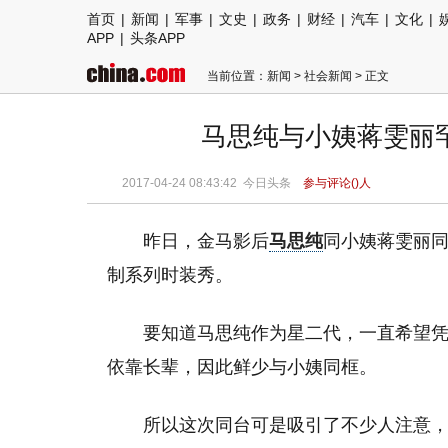
首页
|
新闻
|
军事
|
文史
|
政务
|
财经
|
汽车
|
文化
|
APP
|
头条APP
当前位置：
新闻
>
社会新闻
> 正文
马思纯与小姨蒋雯丽
2017-04-24 08:43:42 今日头条
参与评论(
)人
昨日，金马影后
马思纯
同小姨蒋雯丽同框亮相
制系列时装秀。
要知道马思纯作为星二代，一直希望
依靠长辈，因此鲜少与小姨同框。
所以这次同台可是吸引了不少人注意