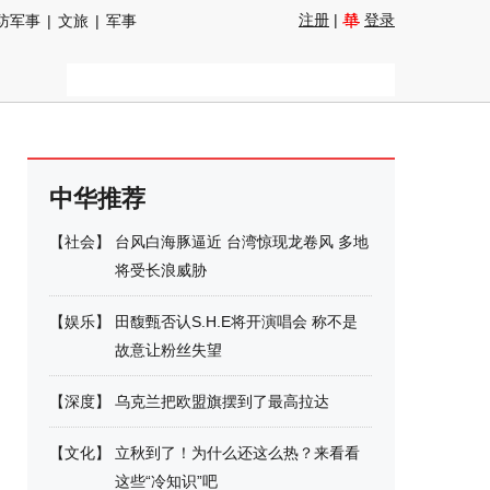
注册
|
登录
防军事
|
文旅
|
军事
中华推荐
【
社会
】
台风白海豚逼近 台湾惊现龙卷风 多地
将受长浪威胁
【
娱乐
】
田馥甄否认S.H.E将开演唱会 称不是
故意让粉丝失望
【
深度
】
乌克兰把欧盟旗摆到了最高拉达
【
文化
】
立秋到了！为什么还这么热？来看看
这些“冷知识”吧