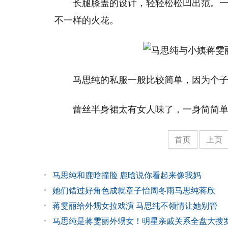
长腿膝盖的设计，轻轻松松凹出范。
不一样的火花。
马思纯的私服一般比较简单，因为个
蕾丝半身裙太有女人味了，一身简简单
首页
上页
马思纯和鹿晗撞脸 鹿晗说你看起来像我妈
她们错过好角色成就章子怡周冬雨马思纯蒋欣
蒋雯丽给外甥女拉戏演 马思纯不领情让她别管
马思纯是蒋雯丽外甥女！明星亲戚关系全盘大搜