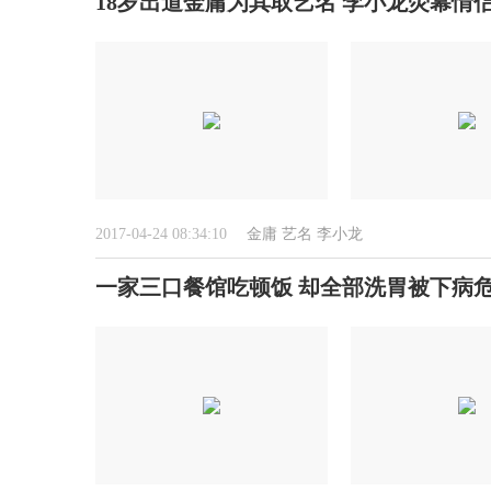
18岁出道金庸为其取艺名 李小龙荧幕情侣
2017-04-24 08:34:10
金庸
艺名
李小龙
一家三口餐馆吃顿饭 却全部洗胃被下病危