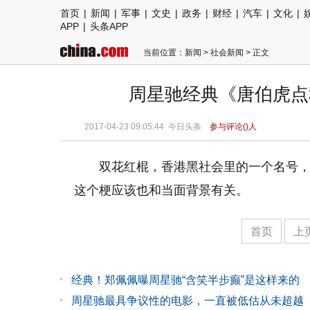
首页
|
新闻
|
军事
|
文史
|
政务
|
财经
|
汽车
|
文化
|
APP
|
头条APP
当前位置：
新闻
>
社会新闻
> 正文
周星驰经典《唐伯虎点
2017-04-23 09:05:44
今日头条
参与评论(
)人
双花红棍，香港黑社会里的一个名号
这个梗应该也和当面背景有关。
首页
上
经典！郑佩佩曝周星驰“含笑半步癫”是这样来的
周星驰最具争议性的电影，一直被低估从未超越