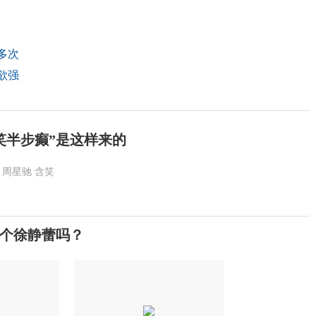
多次
欲强
笑半步癫”是这样来的
周星驰
含笑
个徐静蕾吗？