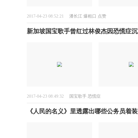
2017-04-23 08:52:21
潘长江
爆粗口
点赞
新加坡国宝歌手曾红过林俊杰因恐慌症沉寂
2017-04-23 08:49:32
国宝歌手
恐慌症
《人民的名义》里透露出哪些公务员着装