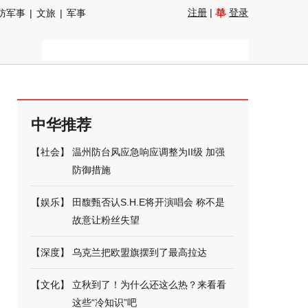
注册
|
登录
防军事
|
文旅
|
军事
中华推荐
【
社会
】
温州防台风应急响应调整为II级 加强
防御措施
【
娱乐
】
田馥甄否认S.H.E将开演唱会 称不是
故意让粉丝失望
【
深度
】
乌克兰把欧盟旗摆到了最高拉达
【
文化
】
立秋到了！为什么还这么热？来看看
这些“冷知识”吧