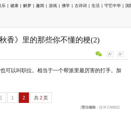
娱乐
|
健康
|
解梦
|
趣闻
|
游戏
|
佛学
|
古诗词
|
生活
|
守艺中华
|
国
秋香》里的那些你不懂的梗(2)
，也可以叫职位。相当于一个帮派里最厉害的打手。加
页
1
2
共
2
页
(
责任编辑
：任冲 CN062)