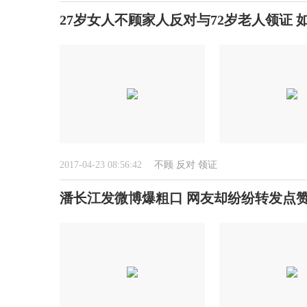
27岁女人不顾家人反对与72岁老人领证 
2017-04-23 08:56:42
不顾
反对
领证
潘长江发微博爆粗口 网友却纷纷转发点赞