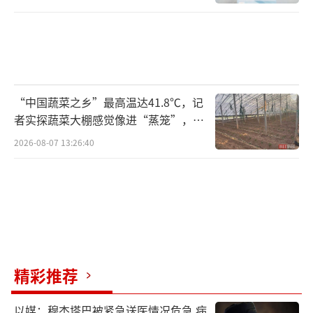
“中国蔬菜之乡”最高温达41.8℃，记
者实探蔬菜大棚感觉像进“蒸笼”，有
村民称只能凌晨两点起来干活
2026-08-07 13:26:40
精彩推荐
以媒：穆杰塔巴被紧急送医情况危急 病