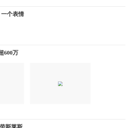
 一个表情
600万
辆劳斯莱斯