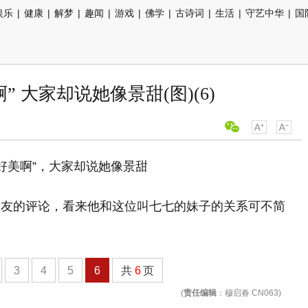
娱乐
|
健康
|
解梦
|
趣闻
|
游戏
|
佛学
|
古诗词
|
生活
|
守艺中华
|
国
 大家却说她像景甜(图)(6)
网友的评论，看来他和这位叫七七的妹子的关系可不简
3
4
5
6
共
6
页
(
责任编辑
：穆启春 CN063)