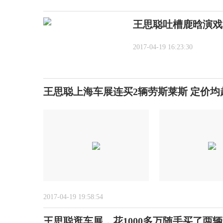
王思聪吐槽鹿晗演戏
2017-04-19 16:23:30
王思聪上海车展连买2辆劳斯莱斯 定价均超
2017-04-19 19:58:54
王思聪逛车展，花1000多万随手买了两