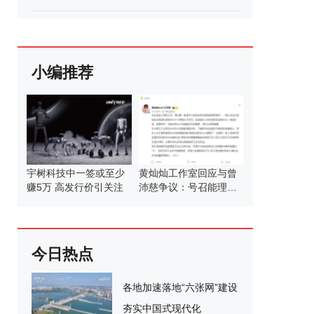
小编推荐
宇树科技中一签或至少
黄灿灿工作室回应与曾
赚5万 高发行价引关注
沛慈争议：号召能理智
发言
今日热点
各地加速落地“六张网”建设
夯实中国式现代化