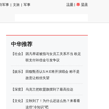
注册
|
登录
防军事
|
文旅
|
军事
中华推荐
【
社会
】
因凡蒂诺被指与女员工关系不当 欧足
联支付补偿金引发争议
【
娱乐
】
田馥甄否认S.H.E将开演唱会 称不是
故意让粉丝失望
【
深度
】
乌克兰把欧盟旗摆到了最高拉达
【
文化
】
立秋到了！为什么还这么热？来看看
这些“冷知识”吧