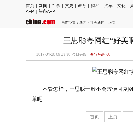
首页
|
新闻
|
军事
|
文史
|
政务
|
财经
|
汽车
|
文化
|
APP
|
头条APP
当前位置：
新闻
>
社会新闻
> 正文
王思聪夸网红“好美啊”
2017-04-20 09:13:30 今日头条
参与评论(
)人
不管怎样，王思聪一般不会随便回复
单呢~
首页
上页
...