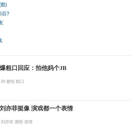
图)
5后?
友
我
爆粗口回应：拍他妈个JB
JB
被拍
粗口
刘亦菲挺像 演戏都一个表情
刘亦菲
鹿晗
表情