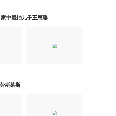
：家中最怕儿子王思聪
辆劳斯莱斯