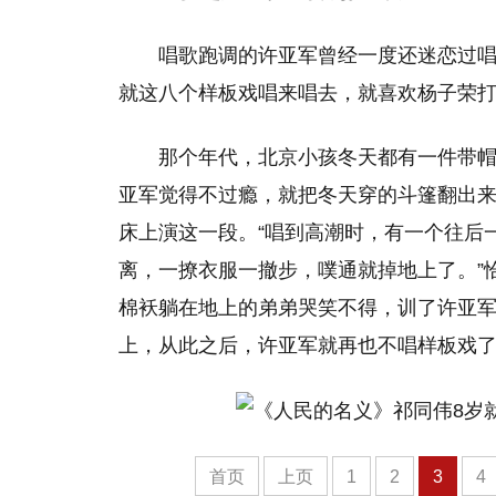
唱歌跑调的许亚军曾经一度还迷恋过唱
就这八个样板戏唱来唱去，就喜欢杨子荣打
那个年代，北京小孩冬天都有一件带
亚军觉得不过瘾，就把冬天穿的斗篷翻出
床上演这一段。“唱到高潮时，有一个往后
离，一撩衣服一撤步，噗通就掉地上了。”
棉袄躺在地上的弟弟哭笑不得，训了许亚
上，从此之后，许亚军就再也不唱样板戏
首页
上页
1
2
3
4