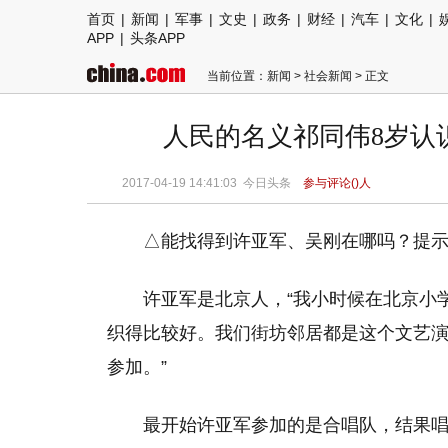
首页
|
新闻
|
军事
|
文史
|
政务
|
财经
|
汽车
|
文化
|
APP
|
头条APP
当前位置：
新闻
>
社会新闻
> 正文
人民的名义祁同伟8岁认识
2017-04-19 14:41:03
今日头条
参与评论(
)人
△能找得到许亚军、吴刚在哪吗？提
许亚军是北京人，“我小时候在北京小
织得比较好。我们街坊邻居都是这个文艺
参加。”
最开始许亚军参加的是合唱队，结果唱