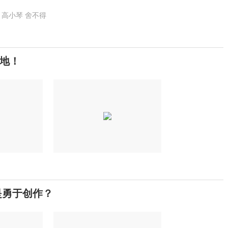
高小琴
舍不得
地！
是勇于创作？