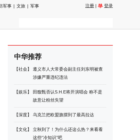
注册
|
登录
防军事
|
文旅
|
军事
中华推荐
【
社会
】
遵义市人大常委会副主任刘东明被查
涉嫌严重违纪违法
【
娱乐
】
田馥甄否认S.H.E将开演唱会 称不是
故意让粉丝失望
【
深度
】
乌克兰把欧盟旗摆到了最高拉达
【
文化
】
立秋到了！为什么还这么热？来看看
这些“冷知识”吧