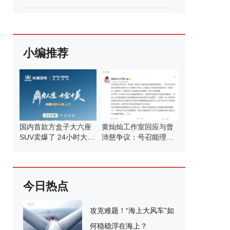
小编推荐
国内首款方盒子大六座
黄灿灿工作室回应与曾
SUV卖爆了 24小时大定
沛慈争议：号召能理智
破3万
发言
今日热点
攻克难题！“海上大风车”如
何稳稳浮在海上？