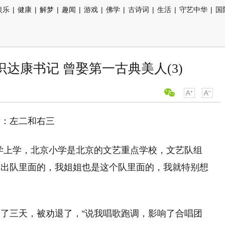
娱乐
|
健康
|
解梦
|
趣闻
|
游戏
|
佛学
|
古诗词
|
生活
|
守艺中华
|
国
达康书记 曾娶第一古典美人(3)
示：左二和右三
学上学，北京小学是北京的文艺重点学校，文艺队组
演出队里面的，我姐姐也是这个队里面的，我就特别想
了三天，被劝退了，“说我唱歌跑调，影响了合唱团