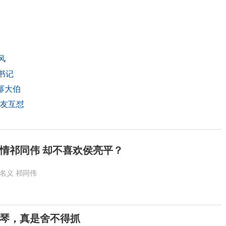
风
书记
幂大伯
网友互怼
情祁同伟 却不喜欢侯亮平？
名义
祁同伟
琴，真是舍不得抓