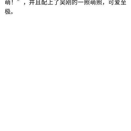
萌！”，并且配上了吴刚的一照萌照，可爱至
极。