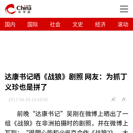
国内
国际
社会
文史
经济
滚动
达康书记晒《战狼》剧照 网友：为抓丁
义珍也是拼了
2017-04-19 13:43:50
前晚“达康书记”吴刚在微博上晒出了一
组《战狼》在非洲拍摄时的剧照，并在微博上
写到：“很開心能和@吳京合作《战狼2》，大