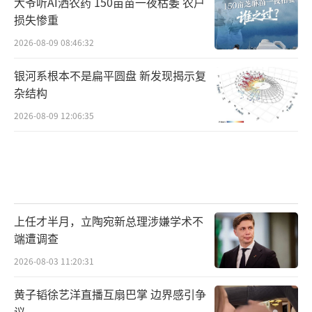
大爷听AI洒农药 150亩苗一夜枯萎 农户
损失惨重
2026-08-09 08:46:32
银河系根本不是扁平圆盘 新发现揭示复
杂结构
2026-08-09 12:06:35
上任才半月，立陶宛新总理涉嫌学术不
端遭调查
2026-08-03 11:20:31
黄子韬徐艺洋直播互扇巴掌 边界感引争
议