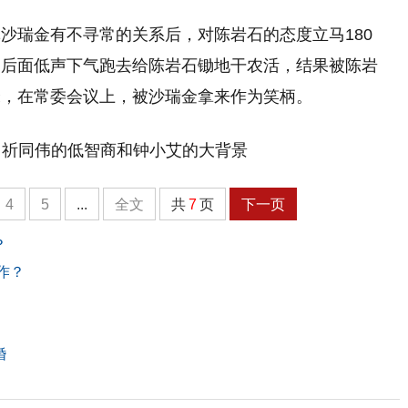
沙瑞金有不寻常的关系后，对陈岩石的态度立马180
到后面低声下气跑去给陈岩石锄地干农活，结果被陈岩
米，在常委会议上，被沙瑞金拿来作为笑柄。
4
5
...
全文
共
7
页
下一页
？
作？
婚