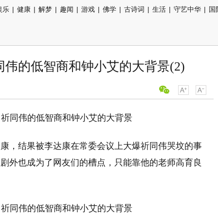
娱乐
|
健康
|
解梦
|
趣闻
|
游戏
|
佛学
|
古诗词
|
生活
|
守艺中华
|
国
伟的低智商和钟小艾的大背景(2)
达康，结果被李达康在常委会议上大爆祈同伟哭坟的事
，剧外也成为了网友们的槽点，只能靠他的老师高育良