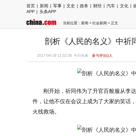
首页
|
新闻
|
军事
|
文史
|
政务
|
财经
|
汽车
|
文化
|
APP
|
头条APP
当前位置：
新闻
>
社会新闻
> 正文
剖析《人民的名义》中祈同
2017-04-19 11:32:36 今日头条
参与评论(
)人
刚开始，祈同伟为了升官百般服从李
件，让他不仅在会议上成为了大家的笑话
火线救场。