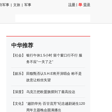
注册
|
登录
防军事
|
文旅
|
军事
中华推荐
【
社会
】
银行午休1.5小时 留个窗口行不行 服
务不应“一关了之”
【
娱乐
】
田馥甄否认S.H.E将开演唱会 称不是
故意让粉丝失望
【
深度
】
乌克兰把欧盟旗摆到了最高拉达
【
文化
】
“越韵华光·百廿流芳”纪念越剧诞生120
周年主题晚会圆满播出