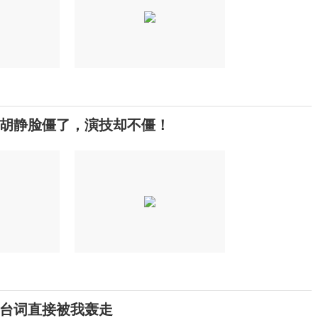
胡静脸僵了，演技却不僵！
台词直接被我轰走