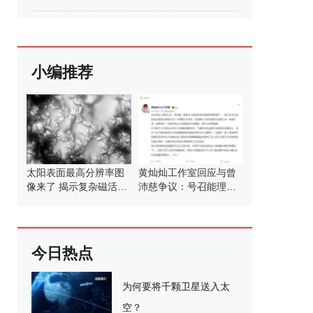
小编推荐
太阳表面最高分辨率图
黄灿灿工作室回应与曾
像来了 揭示复杂磁活动
沛慈争议：号召能理智
区
发言
今日热点
为何要将千颗卫星送入太
空？