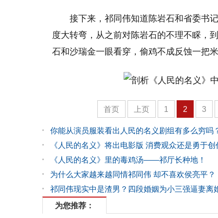
接下来，祁同伟知道陈岩石和省委书记
度大转弯，从之前对陈岩石的不理不睬，
石和沙瑞金一眼看穿，偷鸡不成反蚀一把
首页
上页
1
2
3
你能从演员服装看出人民的名义剧组有多么穷吗
《人民的名义》将出电影版 消费观众还是勇于创
《人民的名义》里的毒鸡汤——祁厅长种地！
为什么大家越来越同情祁同伟 却不喜欢侯亮平？
祁同伟现实中是渣男？四段婚姻为小三强逼妻离
为您推荐：