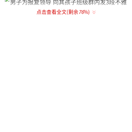
点击查看全文(剩余
76
%)
班级群内其他学生家长纷纷谴责
曝学生班级群内家长手机被人发布三段不
雅视频
爆料人向记者提供的截图显示，4月17日晚
上19点20分，在一个拥有132人的“宛水二小
一年级某班级”群中，一名学生家长连续在群
内发布三段不雅短视频，随后便有其他学生家
长回复称“小孩子也会看群的，可能撤不了，