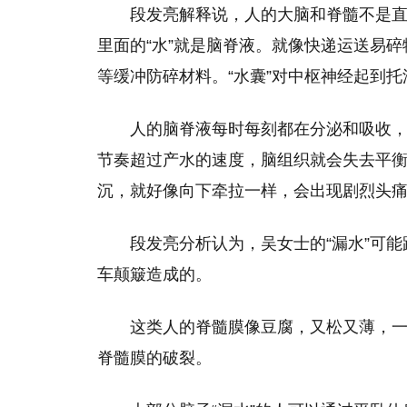
段发亮解释说，人的大脑和脊髓不是
里面的“水”就是脑脊液。就像快递运送易
等缓冲防碎材料。“水囊”对中枢神经起到
人的脑脊液每时每刻都在分泌和吸收，
节奏超过产水的速度，脑组织就会失去平
沉，就好像向下牵拉一样，会出现剧烈头
段发亮分析认为，吴女士的“漏水”可
车颠簸造成的。
这类人的脊髓膜像豆腐，又松又薄，
脊髓膜的破裂。