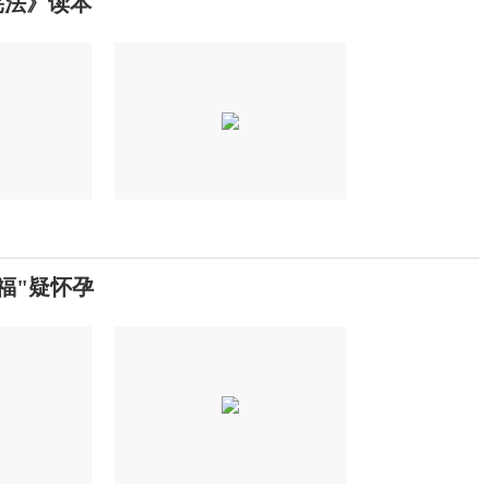
宪法》读本
福"疑怀孕