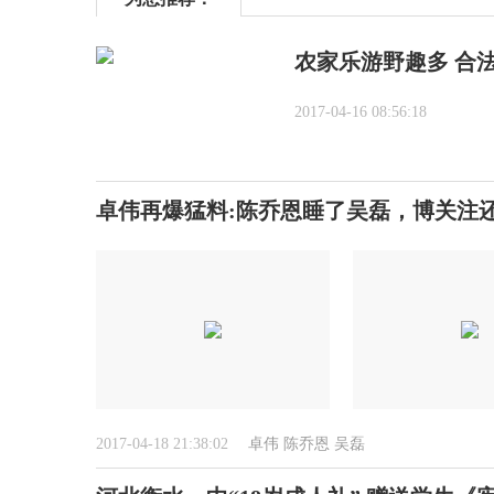
农家乐游野趣多 合
2017-04-16 08:56:18
卓伟再爆猛料:陈乔恩睡了吴磊，博关注
2017-04-18 21:38:02
卓伟
陈乔恩
吴磊