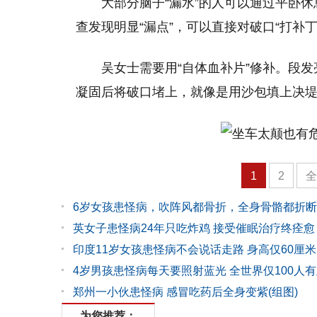
大部分脑子“漏水”的人可以通过平卧
查发现明显“漏点”，可以直接对破口“打补丁
吴女士需要用“自体血补片”修补。段发
凝固后将破口堵上，就像是用沙包填上决
1
2
6岁女孩患怪病，吹阵风都骨折，全身骨骼都折
英女子患怪病24年只吃炸鸡 接受催眠治疗终痊愈
印度11岁女孩患怪病不会说话走路 身高仅60厘米
4岁男孩患怪病每天要照射蓝光 全世界仅100人
郑州一小伙患怪病 感冒吃药后全身变紫(组图)
为您推荐：