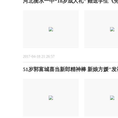
河北衡水一中“18岁成人礼” 赠送学生《
2017-04-18 21:26:57
51岁郭富城喜当新郎精神棒 新娘方媛"发