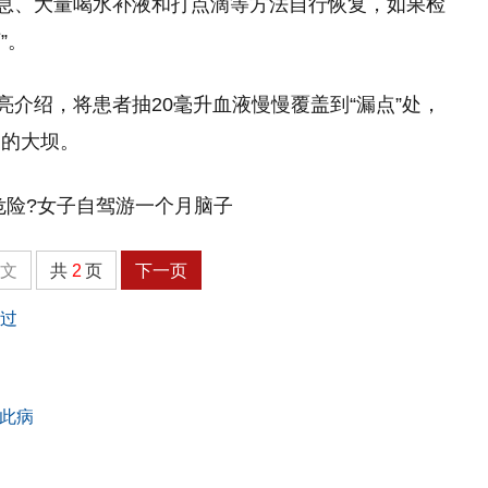
休息、大量喝水补液和打点滴等方法自行恢复，如果检
”。
亮介绍，将患者抽20毫升血液慢慢覆盖到“漏点”处，
堤的大坝。
全文
共
2
页
下一页
断过
有此病