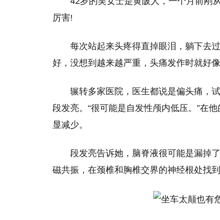
42岁的吴女士是黄陂人，一个月前刚
厉害!
每次站起来头疼得直掉眼泪，躺下去
好，没想到越来越严重，头痛发作时就好
辗转多家医院，医生都说是偏头痛，
段发亮。“很可能是自发性颅内低压。”在
显减少。
段发亮告诉她，脑脊液很可能是漏掉
磁共振，在颈椎和胸椎交界的神经根处找