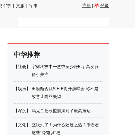
注册
|
登录
防军事
|
文旅
|
军事
中华推荐
【
社会
】
宇树科技中一签或至少赚5万 高发行
价引关注
【
娱乐
】
田馥甄否认S.H.E将开演唱会 称不是
故意让粉丝失望
【
深度
】
乌克兰把欧盟旗摆到了最高拉达
【
文化
】
立秋到了！为什么还这么热？来看看
这些“冷知识”吧