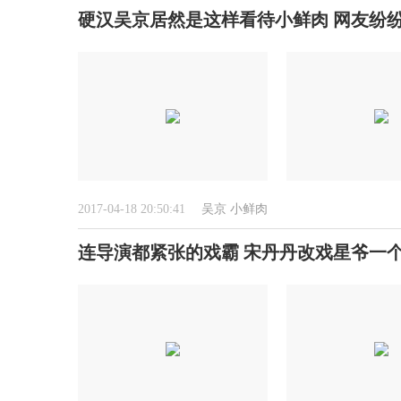
硬汉吴京居然是这样看待小鲜肉 网友纷
2017-04-18 20:50:41
吴京
小鲜肉
连导演都紧张的戏霸 宋丹丹改戏星爷一