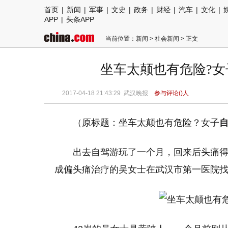
首页
|
新闻
|
军事
|
文史
|
政务
|
财经
|
汽车
|
文化
|
APP
|
头条APP
当前位置：
新闻
>
社会新闻
> 正文
坐车太颠也有危险?女
2017-04-18 21:43:29
武汉晚报
参与评论(
)人
（原标题：坐车太颠也有危险？女子
出去自驾游玩了一个月，回来后头痛
成偏头痛治疗的吴女士在武汉市第一医院找