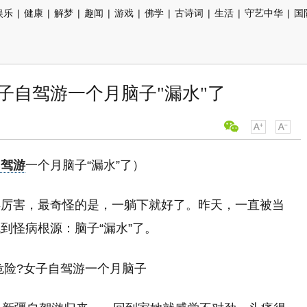
娱乐
|
健康
|
解梦
|
趣闻
|
游戏
|
佛学
|
古诗词
|
生活
|
守艺中华
|
国
子自驾游一个月脑子"漏水"了
自驾游
一个月脑子“漏水”了）
得厉害，最奇怪的是，一躺下就好了。昨天，一直被当
到怪病根源：脑子“漏水”了。