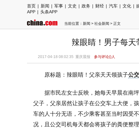
首页
|
新闻
|
军事
|
文史
|
政务
|
财经
|
汽车
|
文化
|
APP
|
头条APP
当前位置：
新闻
>
社会新闻
> 正文
辣眼睛！男子每天
2017-04-18 08:02:35
重庆晨报
参与评论(
)人
原标题：辣眼睛！父亲天天领孩子
公
据市民左女士反映，她每天早晨在南
父子，父亲居然让孩子在公交车上大便，
车的人十分无语，不少乘客甚至当时因受
况，且公交司机每天都会将孩子的粪便整