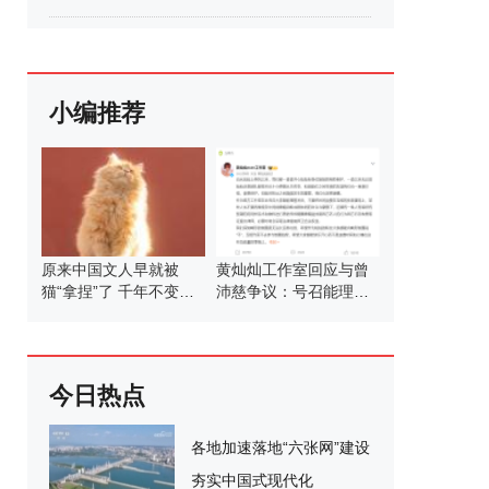
小编推荐
原来中国文人早就被
黄灿灿工作室回应与曾
猫“拿捏”了 千年不变的
沛慈争议：号召能理智
猫奴情结
发言
今日热点
各地加速落地“六张网”建设
夯实中国式现代化