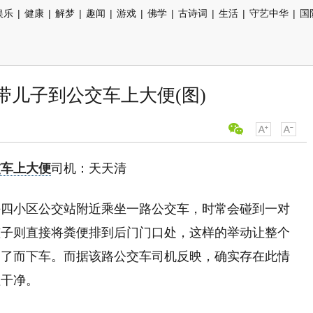
娱乐
|
健康
|
解梦
|
趣闻
|
游戏
|
佛学
|
古诗词
|
生活
|
守艺中华
|
国
带儿子到公交车上大便(图)
交车上大便
司机：天天清
坪四小区公交站附近乘坐一路公交车，时常会碰到一对
孩子则直接将粪便排到后门门口处，这样的举动让整个
不了而下车。而据该路公交车司机反映，确实存在此情
理干净。