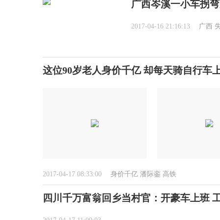
广西岑溪一小车拐弯
2017-04-16 21:16:13
广西
这位90岁老人身价千亿 却每天骑自行车上
2017-04-17 08:33:00
身价千亿
潘际銮
高铁
四川千万富翁回乡当村官：开豪车上班 