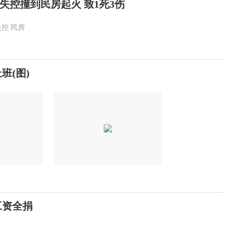
失控撞到民房起火 致1死3伤
失控
民房
班(图)
工资全捐