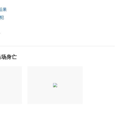
后果
犯
)
当场身亡