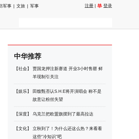
注册
|
登录
防军事
|
文旅
|
军事
中华推荐
【
社会
】
贾国龙押注新赛道 开业3小时售罄 鲜
羊现制引关注
【
娱乐
】
田馥甄否认S.H.E将开演唱会 称不是
故意让粉丝失望
【
深度
】
乌克兰把欧盟旗摆到了最高拉达
【
文化
】
立秋到了！为什么还这么热？来看看
这些“冷知识”吧