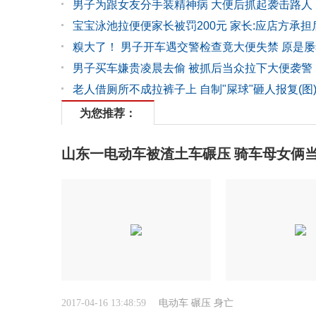
男子为跟女友分手装精神病 大便后抓起袭击路人
宝宝泳池拉便便家长被罚200元 家长:应店方承担
糗大了！ 男子开车遇交警检查竟大便失禁 原是屡
男子买车嫌贵凌晨去偷 被抓后当众拉下大便袭警
老人借厕所不成拉裤子上 自制"屎球"砸人报复(图
为您推荐：
山东一电动车被渣土车碾压 骑车母女俩
2017-04-16 13:48:59
电动车
碾压
身亡