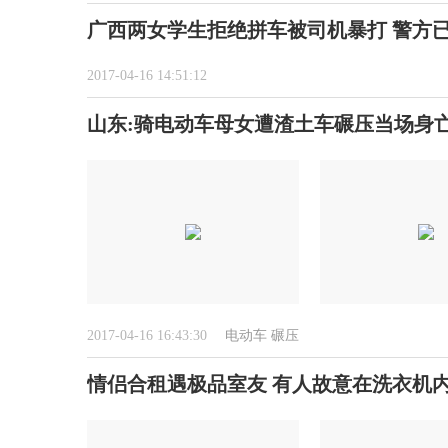
广西两女学生拒绝拼车被司机暴打 警方
2017-04-16 14:51:12
山东:骑电动车母女遭渣土车碾压当场身亡
2017-04-16 16:43:30
电动车
碾压
情侣合租遇极品室友 有人故意在洗衣机