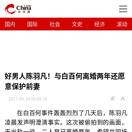
国内
国际
社会
文史
经济
滚动
好男人陈羽凡！与白百何离婚两年还愿
意保护前妻
2017-04-16 08:06:18
在白百何事件轰轰烈烈了几天后，陈羽凡
凌晨发声明澄清事实。这次被偷拍到的画面，
无出轨一说，二人早已离婚两年，希望共同抚