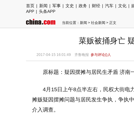
首页
|
新闻
|
军事
|
文史
|
政务
|
财经
|
汽车
|
文化
|
APP
|
头条APP
当前位置：
新闻
>
社会新闻
> 正文
菜贩被捅身亡 
2017-04-15 16:01:49
齐鲁晚报
参与评论(
)人
原标题：疑因摆摊与居民生矛盾 济南
4月15日上午8点半左右，民权大街电
摊贩疑因摆摊问题与居民发生争执，争执
介入调查。