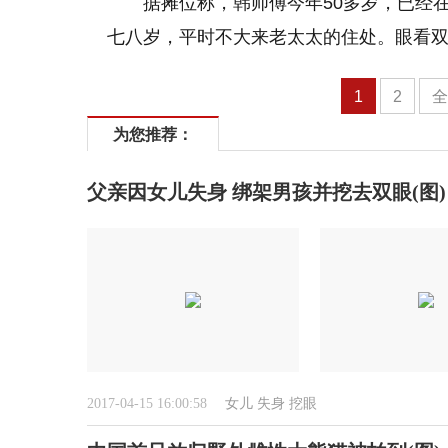
据摊位称，韩师傅今年50多岁，已经
七八岁，平时不大来老太太的住处。眼看
1
2
为您推荐：
父亲因女儿失身 绑架男孩并挖去双眼(图)
2017-04-15 16:00:58
女儿
失身
挖眼