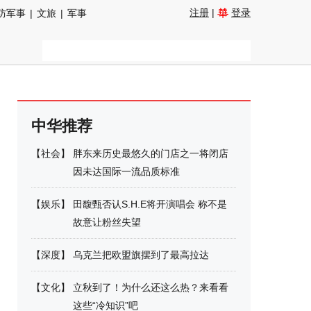
注册
|
登录
防军事
|
文旅
|
军事
中华推荐
【
社会
】
胖东来历史最悠久的门店之一将闭店
因未达国际一流品质标准
【
娱乐
】
田馥甄否认S.H.E将开演唱会 称不是
故意让粉丝失望
【
深度
】
乌克兰把欧盟旗摆到了最高拉达
【
文化
】
立秋到了！为什么还这么热？来看看
这些“冷知识”吧