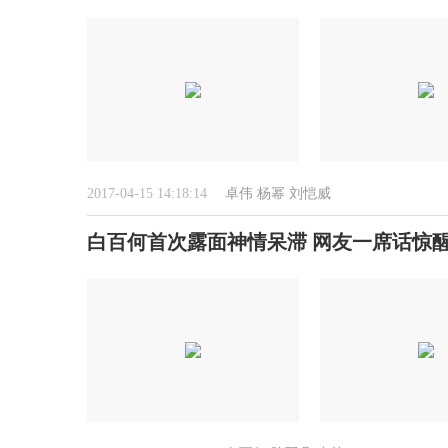
2017-04-15 14:18:14
卓伟
杨幂
刘恺威
白百何首次露面神情呆滞 网友一席话惊醒