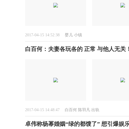
2017-04-15 14:52:38
婴儿
小镇
白百何：夫妻各玩各的 正常 与他人无关！
2017-04-15 14:48:47
白百何
陈羽凡
出轨
卓伟称杨幂婚姻“绿的都馊了” 想引爆娱乐