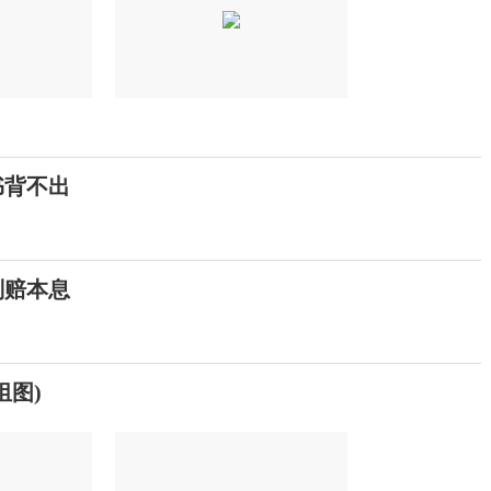
书背不出
判赔本息
组图)