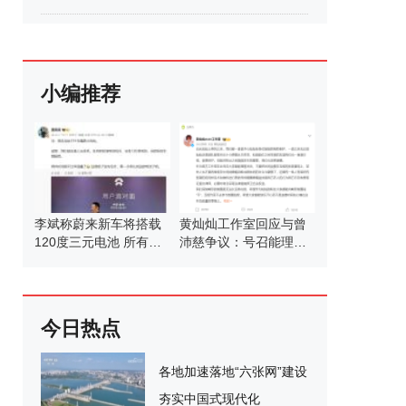
小编推荐
李斌称蔚来新车将搭载
黄灿灿工作室回应与曾
120度三元电池 所有车
沛慈争议：号召能理智
型通用
发言
今日热点
各地加速落地“六张网”建设
夯实中国式现代化