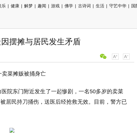
娱乐
|
健康
|
解梦
|
趣闻
|
游戏
|
佛学
|
古诗词
|
生活
|
守艺中华
|
国
疑因摆摊与居民发生矛盾
一卖菜摊贩被捅身亡
力医院东门附近发生了一起惨剧，一名50多岁的卖菜
中被居民持刀捅伤，送医后经抢救无效。目前，警方已