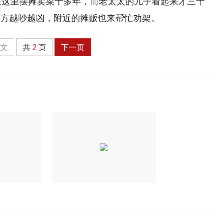
在这里摆摊卖菜十多年，而老太太的儿子看起来才三十
双方越吵越凶，附近的摊贩也来帮忙劝架。
全文
共
2
页
下一页