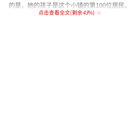
点击查看全文(剩余
43
%)
奇妙的是，这个新生儿是半夜里在花园中
出生的——由于缺乏计划，孕妇来不及赶到最近
的妇产科医院就把孩子生了下来。孩子的爸爸
是一位庭院美化师，在孩子出生之后心情甚
好，喜气洋洋。“这是充满美感的一件事，不
是吗？我的女儿，我的小花朵，降生在了花园
中央”，他对媒体说。孩子的母亲西丽尔（Cyr
ielle）也因为孩子的到来而感到兴奋，让她自
豪的是，她的孩子是这个小镇的第100位居民。
图为爸爸抱着刚出生的女儿。