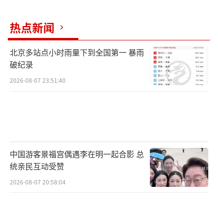
有点担心，因为他们在孩子出生之前注意到天
空中出现了一道蓝色的光。另外，几天后这对
热点新闻
年轻夫妇带着他们的孩子去找镇长进行身份注
册时，当地镇长也有些“束手无策”。镇长伊
北京多站点小时雨量下到全国第一 暴雨
破纪录
丽莎白-亨利表示，“我们有身份注册系统，这
一点不必担心，不过我们更多地用它来处理死
2026-08-07 23:51:40
亡问题而非出生问题。我们只是担心会填错而
已。”图为小镇奥格街景。
中国游客景福宫偶遇李在明一起合影 总
统亲民互动受赞
2026-08-07 20:58:04