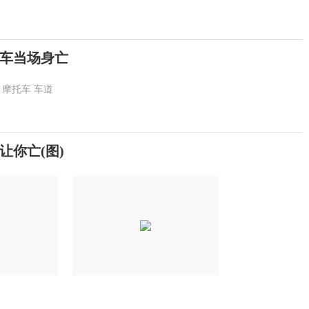
车当场身亡
摩托车
车道
你亡(图)
提高警惕！绷紧暑期护娃安全这根弦