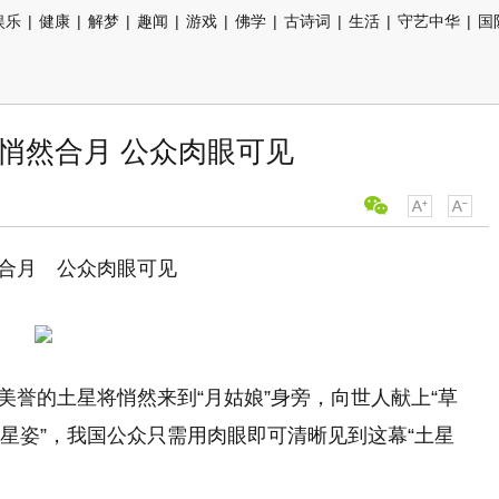
娱乐
|
健康
|
解梦
|
趣闻
|
游戏
|
佛学
|
古诗词
|
生活
|
守艺中华
|
国
晨悄然合月 公众肉眼可见
然合月 公众肉眼可见
”美誉的土星将悄然来到“月姑娘”身旁，向世人献上“草
“星姿”，我国公众只需用肉眼即可清晰见到这幕“土星