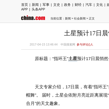
首页
|
新闻
|
军事
|
文史
|
政务
|
财经
|
汽车
|
文化
|
APP
|
头条APP
当前位置：
新闻
>
社会新闻
> 正文
土星预计17日
2017-04-15 13:46:44
中国搜索网
参与评论(
)人
原标题：“指环王”
土星
预计17日晨悄
天文专家介绍，17日晨，有着“指环王
帽舞”。 届时，土星会依附月亮近距离展现
合月”的天文趣象。