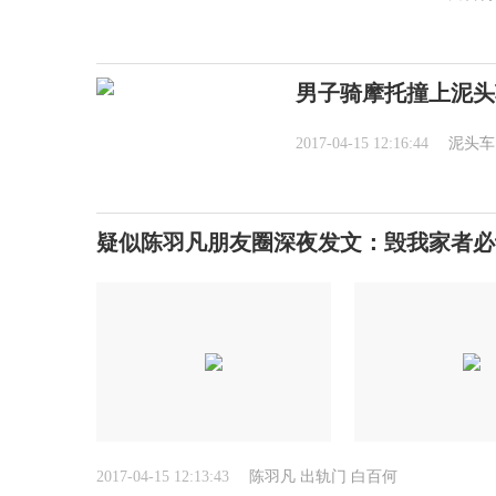
男子骑摩托撞上泥头
2017-04-15 12:16:44
泥头车
疑似陈羽凡朋友圈深夜发文：毁我家者必让
2017-04-15 12:13:43
陈羽凡
出轨门
白百何