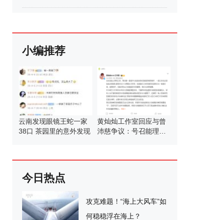
小编推荐
云南发现眼镜王蛇一家
黄灿灿工作室回应与曾
38口 茶园里的意外发现
沛慈争议：号召能理智
发言
今日热点
攻克难题！“海上大风车”如
何稳稳浮在海上？