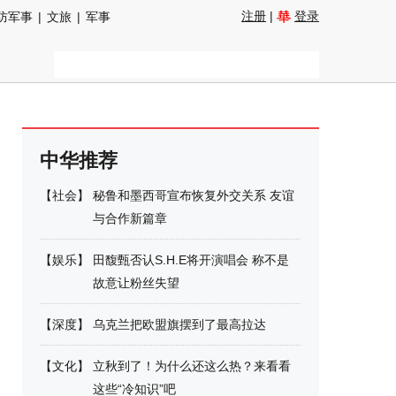
注册
|
登录
防军事
|
文旅
|
军事
中华推荐
【
社会
】
秘鲁和墨西哥宣布恢复外交关系 友谊
与合作新篇章
【
娱乐
】
田馥甄否认S.H.E将开演唱会 称不是
故意让粉丝失望
【
深度
】
乌克兰把欧盟旗摆到了最高拉达
【
文化
】
立秋到了！为什么还这么热？来看看
这些“冷知识”吧