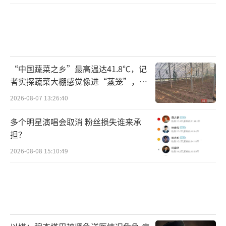
“中国蔬菜之乡”最高温达41.8℃，记
者实探蔬菜大棚感觉像进“蒸笼”，有
村民称只能凌晨两点起来干活
2026-08-07 13:26:40
多个明星演唱会取消 粉丝损失谁来承
担？
2026-08-08 15:10:49