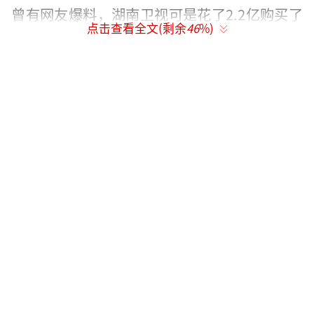
曾有网友爆料，湖南卫视可是花了2.2亿购买了
点击查看全文(剩余
46
%)
《人民的名义》的独播权。
网友爆料：湖南卫视2.2亿买下《人民的名义》
不论是不是真的是2.2亿这个确切的数字，
反正肯定是话了大价钱买下的。而剧情过半就
惨遭盗版，损失可想而知！于是，湖南卫视联
合了制作方（包括最高人民检察院影视中心）
发表了联合声明！
近日，有不法分子通过非法手段盗取《人
民的名义》全集，在百度网盘、微博、微信、