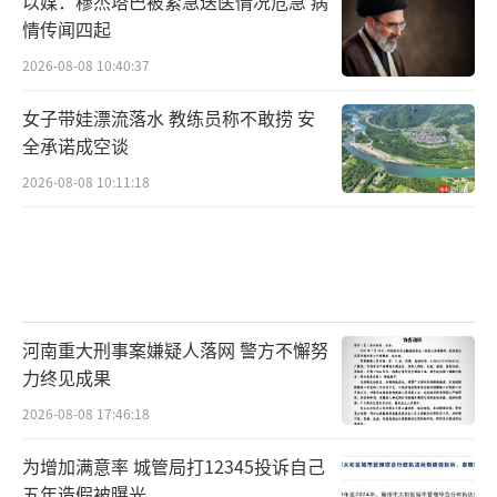
以媒：穆杰塔巴被紧急送医情况危急 病
情传闻四起
2026-08-08 10:40:37
女子带娃漂流落水 教练员称不敢捞 安
全承诺成空谈
2026-08-08 10:11:18
河南重大刑事案嫌疑人落网 警方不懈努
力终见成果
2026-08-08 17:46:18
为增加满意率 城管局打12345投诉自己
五年造假被曝光