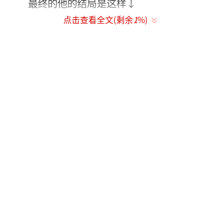
最终的他的结局是这样↓
点击查看全文(剩余
1
%)
高小琴是一位叱咤于政界和商场的风云人
物，精明干练，完全可以称之为霸道女总裁，
但同时也是一个身世复杂经历曲折的传奇女
子。