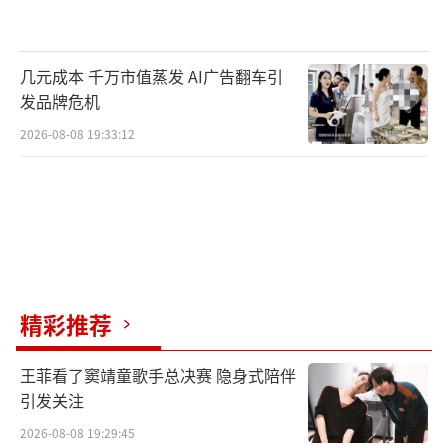
几元成本 千万市值蒸发 AI广告翻车引
发品牌危机
2026-08-08 19:33:12
精彩推荐
王菲看了窦靖童歌手总决赛 隐身式陪伴
引发关注
2026-08-08 19:29:45