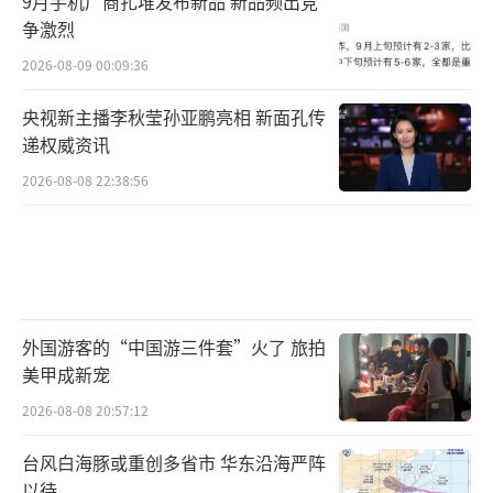
9月手机厂商扎堆发布新品 新品频出竞
争激烈
2026-08-09 00:09:36
央视新主播李秋莹孙亚鹏亮相 新面孔传
递权威资讯
2026-08-08 22:38:56
外国游客的“中国游三件套”火了 旅拍
美甲成新宠
2026-08-08 20:57:12
台风白海豚或重创多省市 华东沿海严阵
以待