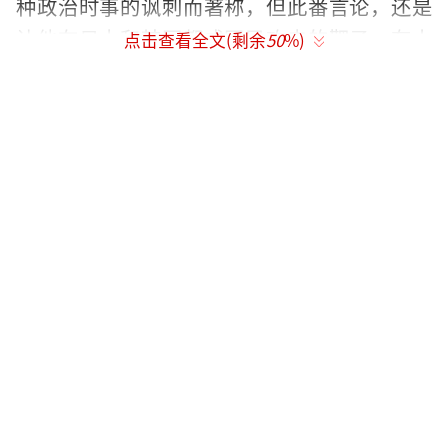
种政治时事的讽刺而著称，但此番言论，还是
让他在日本和韩国都成网民攻击的靶子。有人
点击查看全文(剩余
50
%)
认为，筒井的言论“肮脏又卑鄙”。一名网友
表示，“在日本，许多人都将象征和平的少女
像视为‘反日’的标志，像筒井康隆这样的男
性大有人在，因此我们才更需要和平的少女
像。”
筒井康隆
筒井似乎也意识到言论的不妥，他删除了
推特并且解释说，“我不是要冒犯韩国人，我
是在战前出生的，所以我知道日本人如何虐待
他们，我并不反对立雕像。”