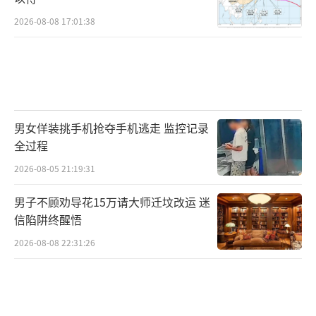
2026-08-08 17:01:38
男女佯装挑手机抢夺手机逃走 监控记录
全过程
2026-08-05 21:19:31
男子不顾劝导花15万请大师迁坟改运 迷
信陷阱终醒悟
2026-08-08 22:31:26