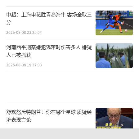
中超：上海申花胜青岛海牛 客场全取三
分
2026-08-08 23:25:04
河南西平刑案嫌犯逃窜时伤害多人 嫌疑
人已被抓获
2026-08-08 19:37:03
舒默怒斥特朗普：你在哪个星球 质疑经
济表现言论
2026-08-08 22:42:43