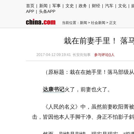
首页
|
新闻
|
军事
|
文史
|
政务
|
财经
|
汽车
|
文化
|
APP
|
头条APP
当前位置：
新闻
>
社会新闻
> 正文
栽在前妻手里！ 落马
2017-04-12 09:19:41 长安街知事
参与评论(
)人
（原标题：栽在在她手里！落马部级
达康书记
火了，前妻也火了。
《人民的名义》中，虽然前妻欧阳菁
击，皆因他本人手脚干净、身正不怕影子