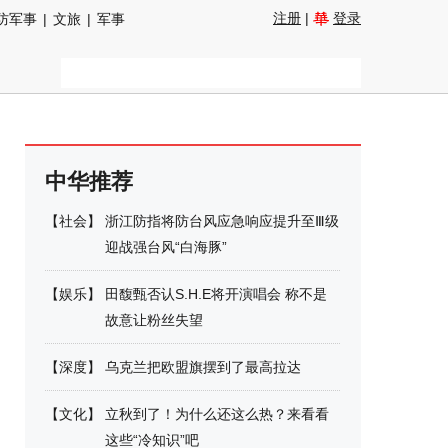
注册
|
登录
防军事
|
文旅
|
军事
中华推荐
【
社会
】
浙江防指将防台风应急响应提升至Ⅲ级
迎战强台风“白海豚”
【
娱乐
】
田馥甄否认S.H.E将开演唱会 称不是
故意让粉丝失望
【
深度
】
乌克兰把欧盟旗摆到了最高拉达
【
文化
】
立秋到了！为什么还这么热？来看看
这些“冷知识”吧