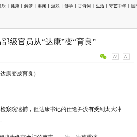
娱乐
|
健康
|
解梦
|
趣闻
|
游戏
|
佛学
|
古诗词
|
生活
|
守艺中华
|
国
部级官员从“达康”变“育良”
从达康变成育良）
被检察院逮捕，但达康书记的仕途并没有受到太大冲
斜。