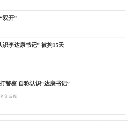
“双开”
识李达康书记” 被拘15天
打警察 自称认识“达康书记”
名义
反腐
自然资源部将浙江海洋灾害应急响应升级