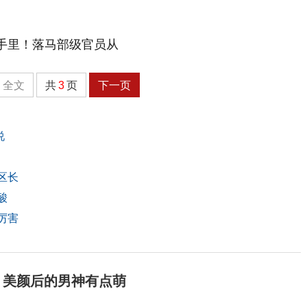
全文
共
3
页
下一页
说
区长
酸
厉害
 美颜后的男神有点萌