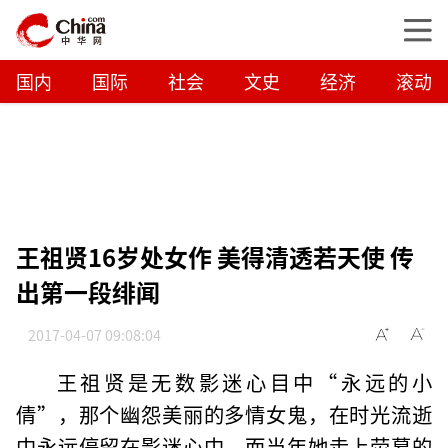
国内
国际
社会
文史
经济
滚动
王祖贤16岁处女作 美得清透若天使 传
出第一段绯闻
2017-04-07 09:08:04
王祖贤是无数影迷心目中“永远的小
倩”，那个幽怨美丽的多情女鬼，在时光流逝
中永远停留在影迷心中。而当年她走上荧幕的