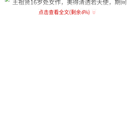
点击查看全文(剩余
6
%)
虽然是一部鬼片，但是电影文艺范儿十
足，并没有制造什么恐怖气氛。而对于王祖贤
的影迷来说，她在电影中的戏份也稍显少了
些。