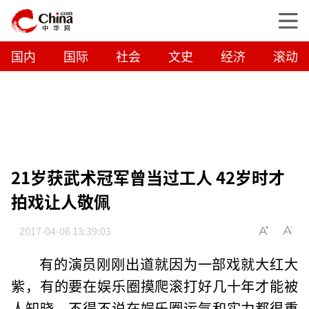
国内
国际
社会
文史
经济
滚动
21岁获武术冠军曾当过工人 42岁时才
拍戏让人敬佩
2017-04-06 13:39:03
有的演员刚刚出道就因为一部戏就大红大
紫，有的要在娱乐圈摸爬滚打好几十年才能被
人知晓，不得不说在娱乐圈运气和实力都很重