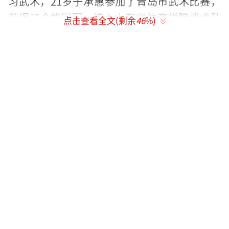
习武术，21岁于承惠参加了青岛市武术比赛，
获得了全能冠军，选入山东省体育学院武术队
点击查看全文(剩余
46
%)
继续进修。
1963年于承惠以一套“醉剑”获得了华东
区武术比赛的冠军，后来因为在武术队训练是
腿部受伤，离开了武术队，为了生活于承惠成
为了造纸机械厂的一名工人，做工人的那段时
间里于承惠一直利用业余时间练习武术，皇天
不负有心人，1979年宁夏武术队邀请于承惠担
任武术教练，从此，开始在武术界崭露头角。