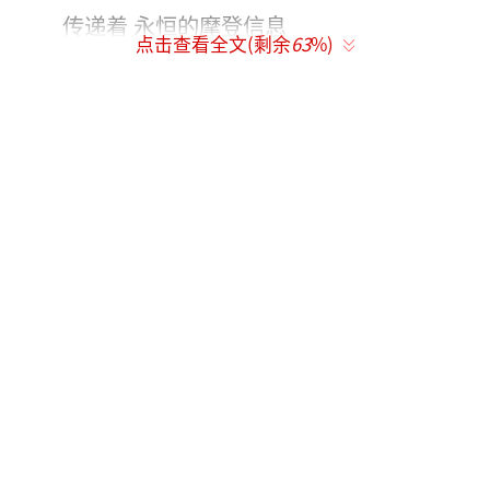
传递着 永恒的摩登信息
点击查看全文(剩余
63
%)
折射出的是性情、品格、对生活的理解、
厚重的情怀
以及不偏不倚的价值观
要有吸引人的双唇
请说好意的言语
要有美丽的双眼
请寻索他人的优点
要有亮丽的头发