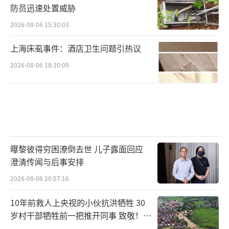
防员迅速处置威胁
2026-08-06 15:30:03
上海床虱事件：酒店卫生问题引热议
2026-08-06 18:30:09
曝黎彼得穷困潦倒去世 儿子露面回应
澄清传闻与后事安排
2026-08-06 20:57:16
10年前救人上央视的小伙抗洪牺牲 30
岁村干部牺牲前一把推开同事 致敬！送
别！