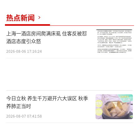
简单的话语，却蕴藏着隽永的哲理与智
热点新闻
慧，这样的致简之美，在奥黛丽·赫本身上得
到完美诠释，也在章子怡的身上得到了传承与
上海一酒店房间爬满床虱 住客反被怼
酒店态度引众怒
放大。两位不同时代，最为伟大的女演员和时
尚Icon之间，形成了一种互文，让Timeless Ic
2026-08-06 17:16:24
on的精神得到了完美传承。
（责任编辑：周晶晶 CN03
2）
今日立秋 养生千万避开六大误区 秋季
养肺正当时
2026-08-07 07:41:58