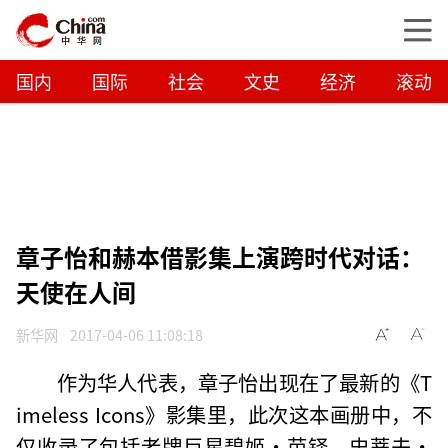
国内
国际
社会
文史
经济
滚动
章子怡和赫本借影集上演跨时代对话：
天使在人间
新华网
2017-04-06 11:08:18
作为华人代表，章子怡出现在了最新的《T
imeless Icons》影集里，此次这本画册中，不
仅收录了包括老牌巨星碧姬·芭铎、史蒂夫·