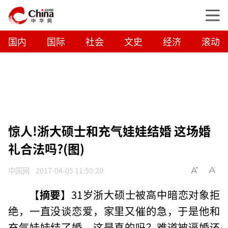
国内
国际
社会
文史
经济
滚动
惊人!浙大硕士和充气娃娃结婚 这场婚
礼合法吗?(图)
中国网
2017-04-05 11:50:20
【
摘要
】31岁浙大硕士被高中暗恋对象拒
绝，一直没谈恋爱，家里又催的急，于是他和
充气娃娃结了婚，这是真的吗？难道被逼婚还