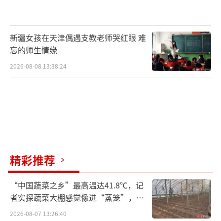
新疆女孩在天津偶遇支教老师哭红眼 难
忘的师生情缘
2026-08-08 13:38:24
精彩推荐
“中国蔬菜之乡”最高温达41.8℃，记
者实探蔬菜大棚感觉像进“蒸笼”，有
村民称只能凌晨两点起来干活
2026-08-07 13:26:40