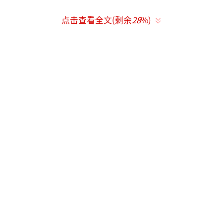
点击查看全文(剩余
28
%)
网络配图
2014年，郑佳佳离职创业。去年年底，他
创业做智能机器人，他干的第一件事，就是造
出了莹莹。
网络配图