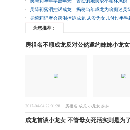
吴绮莉早年孕照曝光！曾经的她美貌不输林凤娇
吴绮莉落泪控诉成龙，揭秘当年成龙为啥痴迷吴
吴绮莉记者会落泪控诉成龙 从没为女儿付过半毛
为您推荐：
房祖名不顾成龙反对公然邀约妹妹小龙女(
2017-04-04 22:01:28
房祖名
成龙
小龙女
妹妹
成龙首谈小龙女 不管母女死活实则是为