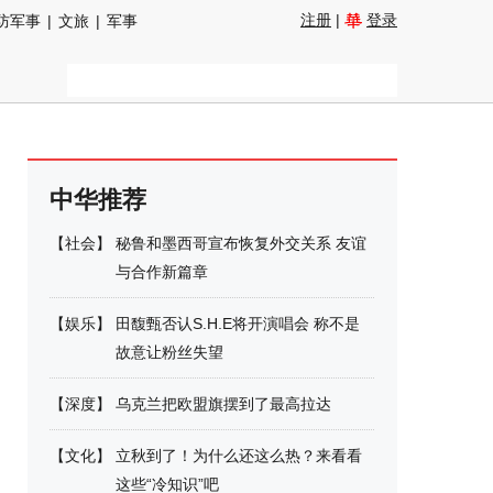
注册
|
登录
防军事
|
文旅
|
军事
中华推荐
【
社会
】
秘鲁和墨西哥宣布恢复外交关系 友谊
与合作新篇章
【
娱乐
】
田馥甄否认S.H.E将开演唱会 称不是
故意让粉丝失望
【
深度
】
乌克兰把欧盟旗摆到了最高拉达
【
文化
】
立秋到了！为什么还这么热？来看看
这些“冷知识”吧