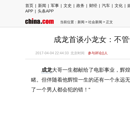
首页
|
新闻
|
军事
|
文史
|
政务
|
财经
|
汽车
|
文化
|
APP
|
头条APP
当前位置：
新闻
>
社会新闻
> 正文
成龙首谈小龙女：不管
2017-04-04 22:44:33
北京时间
参与评论(
)人
成龙
大哥一生都献给了电影事业，辉
睹。但伴随着他辉惶一生的还有一个永远无
了一个男人都会犯的错！”