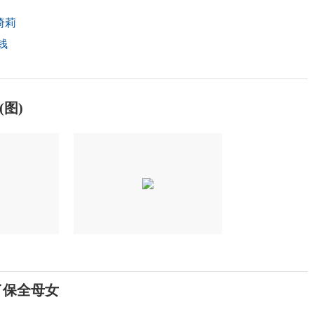
绮莉
钱
图)
了保全母女