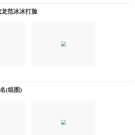
成龙范冰冰打脸
(组图)