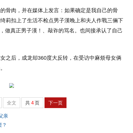
己的骨肉，并在媒体上发言：如果确定是我自己的骨
吴绮莉扣上了生活不检点男子漢晚上和夫人作戰三倆下
興嘆，做真正男子漢！、敲诈的骂名。也间接承认了自己
女之后，成龙却360度大反转，在受访中麻烦母女俩
好。
全文
共
4
页
下一页
父亲
责？