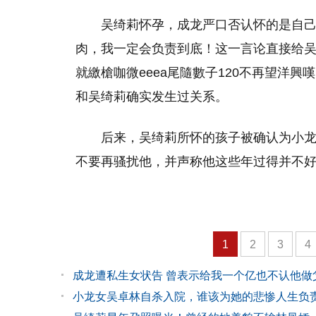
吴绮莉怀孕，成龙严口否认怀的是自
肉，我一定会负责到底！这一言论直接给
就繳槍咖微eeea尾隨數子120不再望洋
和吴绮莉确实发生过关系。
后来，吴绮莉所怀的孩子被确认为小龙
不要再骚扰他，并声称他这些年过得并不
1
2
3
4
成龙遭私生女状告 曾表示给我一个亿也不认他做
小龙女吴卓林自杀入院，谁该为她的悲惨人生负