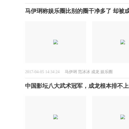
马伊琍称娱乐圈比别的圈干净多了 却被
2017-04-05 14:34:24
马伊琍
范冰冰
成龙
娱乐圈
中国影坛八大武术冠军，成龙根本排不上名