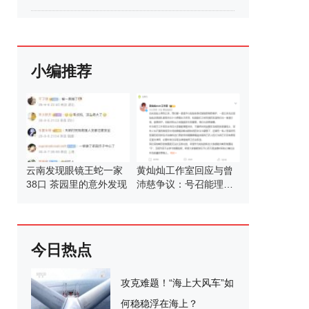
小编推荐
云南发现眼镜王蛇一家
黄灿灿工作室回应与曾
38口 茶园里的意外发现
沛慈争议：号召能理智
发言
今日热点
攻克难题！“海上大风车”如
何稳稳浮在海上？