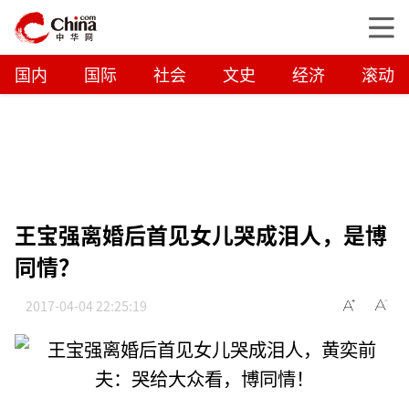
国内
国际
社会
文史
经济
滚动
王宝强离婚后首见女儿哭成泪人，是博
同情？
2017-04-04 22:25:19