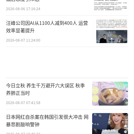
2026-08-06 17:16:24
汪峰公司因AI从1100人减到400人 运营
效率显著提升
2026-08-07 11:24:00
今日立秋 养生千万避开六大误区 秋季
养肺正当时
2026-08-07 07:41:58
日本网红自杀案在韩国引发很大冲击 网
暴悲剧敲响警钟
2026-08-07 10:45:32