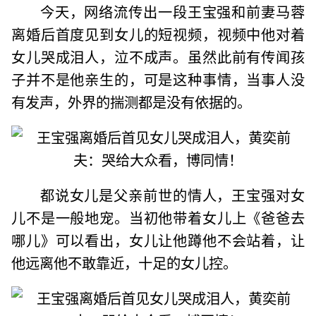
今天，网络流传出一段王宝强和前妻马蓉
离婚后首度见到女儿的短视频，视频中他对着
女儿哭成泪人，泣不成声。虽然此前有传闻孩
子并不是他亲生的，可是这种事情，当事人没
有发声，外界的揣测都是没有依据的。
都说女儿是父亲前世的情人，王宝强对女
儿不是一般地宠。当初他带着女儿上《爸爸去
哪儿》可以看出，女儿让他蹲他不会站着，让
他远离他不敢靠近，十足的女儿控。