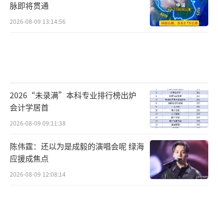
脉即将贯通
2026-08-09 13:14:56
2026“未录满”本科专业排行榜出炉
会计学居首
2026-08-09 09:11:38
陈伟霆：还以为是成毅的演唱会呢 绿海
应援成焦点
2026-08-09 12:08:14