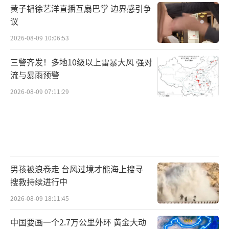
黄子韬徐艺洋直播互扇巴掌 边界感引争
议
2026-08-09 10:06:53
三警齐发！多地10级以上雷暴大风 强对
流与暴雨预警
2026-08-09 07:11:29
男孩被浪卷走 台风过境才能海上搜寻
搜救持续进行中
2026-08-09 18:11:45
中国要画一个2.7万公里外环 黄金大动