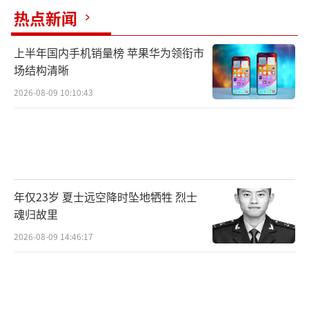
热点新闻
上半年国内手机销量榜 苹果华为领衔市
场结构清晰
2026-08-09 10:10:43
年仅23岁 夏士远空降时坠地牺牲 烈士
魂归故里
2026-08-09 14:46:17