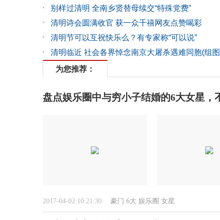
别样过清明 全南乡贤替母续交“特殊党费”
清明诗会圆满收官 获一众千禧网友点赞喝彩
清明节可以互祝快乐么？有专家称“可以说”
清明临近 社会各界悼念南京大屠杀遇难同胞(组图
为您推荐：
盘点娱乐圈中与穷小子结婚的6大女星，不
2017-04-02 10:21:30
豪门
6大
娱乐圈
女星