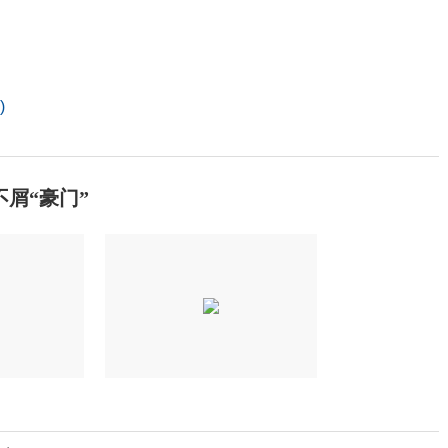
)
屑“豪门”