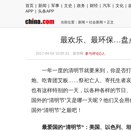
首页
|
新闻
|
军事
|
文史
|
政务
|
财经
|
汽车
|
文化
|
APP
|
头条APP
当前位置：
新闻
>
社会新闻
> 正文
最欢乐、最环保…盘点
2017-04-04 10:05:31
新华网
参与评论(
)人
一年一度的清明节就要来到，你是否
炮、吃青团艾粄……祭祀亡人、寄托生者
也有这样特别的一天，以各种各样的节日
国外的“清明节”又是哪一天呢？他们又会
国外“清明节”之最吧！
最爱国的“清明节”：美国、以色列、