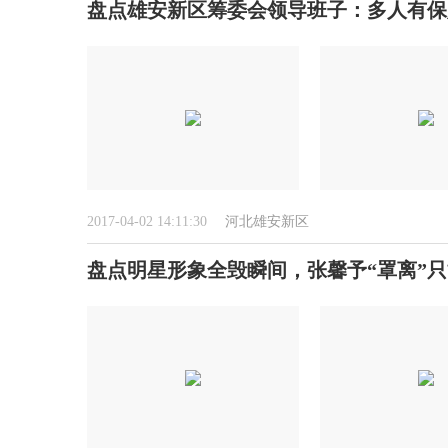
盘点雄安新区筹委会领导班子：多人有保
2017-04-02 14:11:30
河北雄安新区
盘点明星形象全毁瞬间，张馨予“罩离”