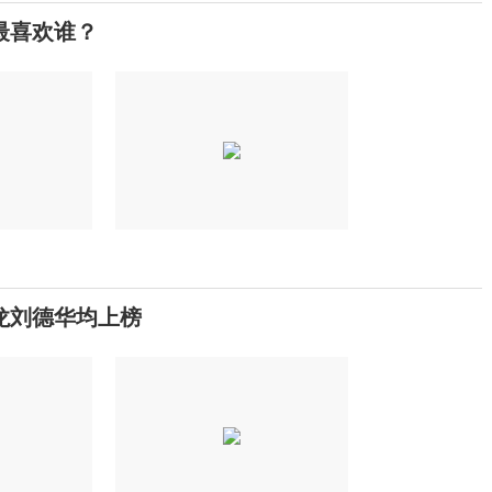
最喜欢谁？
龙刘德华均上榜