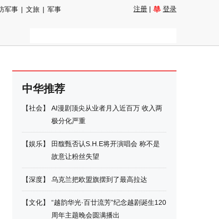
注册
|
登录
防军事
|
文旅
|
军事
中华推荐
【
社会
】
AI漫剧顶尖从业者月入近百万 收入两
极分化严重
【
娱乐
】
田馥甄否认S.H.E将开演唱会 称不是
故意让粉丝失望
【
深度
】
乌克兰把欧盟旗摆到了最高拉达
【
文化
】
“越韵华光·百廿流芳”纪念越剧诞生120
周年主题晚会圆满播出