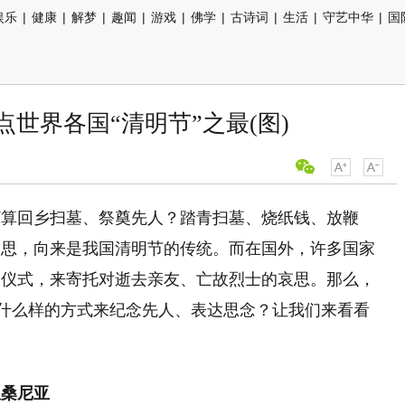
娱乐
|
健康
|
解梦
|
趣闻
|
游戏
|
佛学
|
古诗词
|
生活
|
守艺中华
|
国
世界各国“清明节”之最(图)
打算回乡扫墓、祭奠先人？踏青扫墓、烧纸钱、放鞭
哀思，向来是我国清明节的传统。而在国外，许多国家
、仪式，来寄托对逝去亲友、亡故烈士的哀思。那么，
用什么样的方式来纪念先人、表达思念？让我们来看看
坦桑尼亚