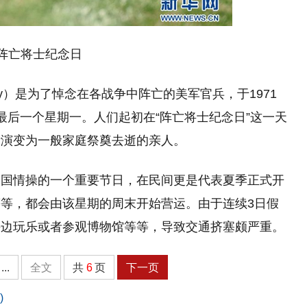
阵亡将士纪念日
Day）是为了悼念在各战争中阵亡的美军官兵，于1971
最后一个星期一。人们起初在“阵亡将士纪念日”这一天
渐演变为一般家庭祭奠去逝的亲人。
爱国情操的一个重要节日，在民间更是代表夏季正式开
等，都会由该星期的周末开始营运。由于连续3日假
海边玩乐或者参观博物馆等等，导致交通挤塞颇严重。
...
全文
共
6
页
下一页
)