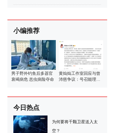
小编推荐
男子野外钓鱼后多器官
黄灿灿工作室回应与曾
衰竭病危 恙虫病险夺命
沛慈争议：号召能理智
发言
今日热点
为何要将千颗卫星送入太
空？