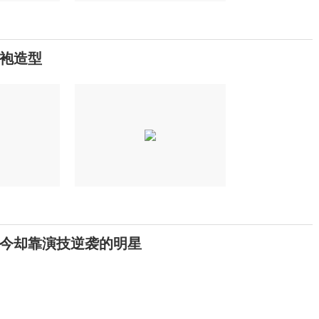
袍造型
今却靠演技逆袭的明星