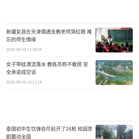
新疆女孩在天津偶遇支教老师哭红眼 难
忘的师生情缘
2026-08-08 13:38:24
女子带娃漂流落水 教练员称不敢捞 安
全承诺成空谈
2026-08-08 10:11:18
泰国初中生饮弹自尽前开了26枪 校园悲
剧震动全国