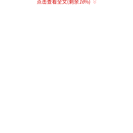
天生歌姬黄丽玲从他只有三岁的时候就已
点击查看全文(剩余
16
%)
经开始登台演出了，据黄丽玲叙述她的外公当
年患有失智症，病到严重的时候连自己的孙女
都认不出来，黄丽玲只能在外公的耳边不断的
唱着外公教给她的阿美族古谣，没想到竟意外
唤起了外公的记忆。