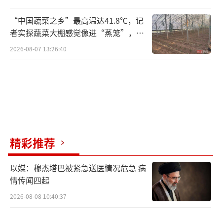
“中国蔬菜之乡”最高温达41.8℃，记
者实探蔬菜大棚感觉像进“蒸笼”，有
村民称只能凌晨两点起来干活
2026-08-07 13:26:40
精彩推荐
以媒：穆杰塔巴被紧急送医情况危急 病
情传闻四起
2026-08-08 10:40:37