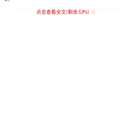
前段时间一直饱受诟病的《孤芳不自赏》
点击查看全文(剩余
53
%)
开播前官方大力造势一片热火朝天的样子，到
了开播时众人发现杨颖靠抠图上阵。你都怀孕
了，明知道自己不能拍，为啥不推掉或者延
期，再或者放弃让别人拍？就单凭颜值和高人
气就能拿8000万的片酬？还是抠图上阵。现在
去搜其豆瓣评分，还是低的可怜，简直一人毁
了整部戏啊。片方这次亏大了。捞钱可不是这
么捞的，消费人气的同时也是在消费大家对你
的信任。
没有演技还想要拼演技，有网友说，你还
不如回校园深造一番再复出呢，毕竟不是科班