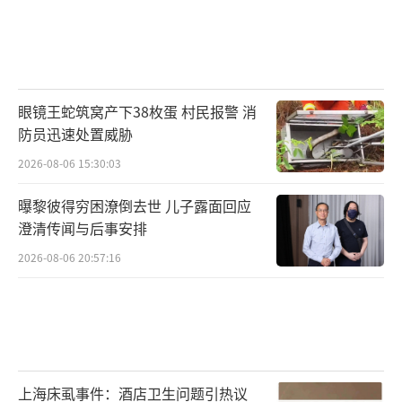
眼镜王蛇筑窝产下38枚蛋 村民报警 消
防员迅速处置威胁
2026-08-06 15:30:03
曝黎彼得穷困潦倒去世 儿子露面回应
澄清传闻与后事安排
2026-08-06 20:57:16
上海床虱事件：酒店卫生问题引热议