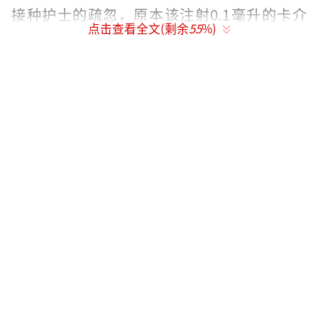
接种护士的疏忽，原本该注射0.1毫升的卡介
点击查看全文(剩余
55
%)
苗，用了0.5毫升的针管注射。
事件发生后，该县高度重视，安排卫计
局、疾控中心、镇卫生院组织处置。至27日晚2
2时40分左右，所有幼儿均及时给予了首次”异
烟肼环形封闭针”。
按照卡介苗过量接种处置规范，27-29日，
医务人员已每天为幼儿打了一针封闭针。此后
每隔一天打一针。31日下午16时，部分幼儿在
县医院打了第四针封闭针。家长们说，医务人
员告诉他们，要打8针。
据了解，当事护士工作已有六七年，此前