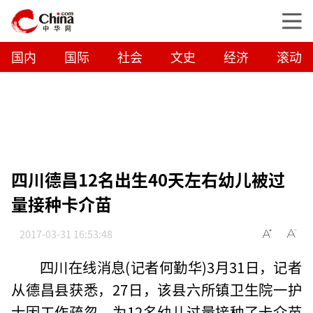
国内
国际
社会
文史
经济
滚动
四川德昌12名出生40天左右幼儿被过
量接种卡介苗
2017-03-31 16:53:48
四川在线消息(记者何勤华)3月31日，记者
从德昌县获悉，27日，该县六所镇卫生院一护
士因工作疏忽，为12名幼儿过量接种了卡介苗