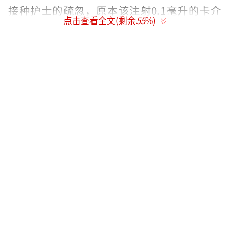
接种护士的疏忽，原本该注射0.1毫升的卡介
点击查看全文(剩余
55
%)
苗，用了0.5毫升的针管注射。
事件发生后，该县高度重视，安排卫计
局、疾控中心、镇卫生院组织处置。至27日晚2
2时40分左右，所有幼儿均及时给予了首次”异
烟肼环形封闭针”。
按照卡介苗过量接种处置规范，27-29日，
医务人员已每天为幼儿打了一针封闭针。此后
每隔一天打一针。31日下午16时，部分幼儿在
县医院打了第四针封闭针。家长们说，医务人
员告诉他们，要打8针。
据了解，当事护士工作已有六七年，此前