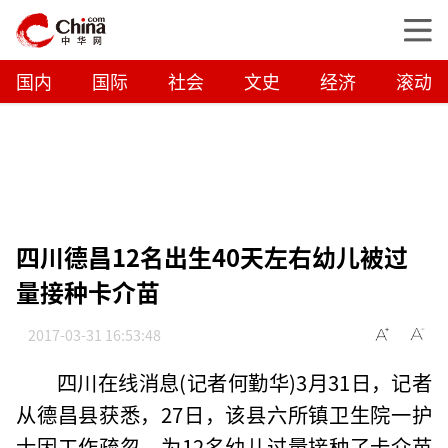
国内
国际
社会
文史
经济
滚动
四川德昌12名出生40天左右幼儿被过
量接种卡介苗
2017-03-31 16:53:48
四川在线消息(记者何勤华)3月31日，记者
从德昌县获悉，27日，该县六所镇卫生院一护
士因工作疏忽，为12名幼儿过量接种了卡介苗