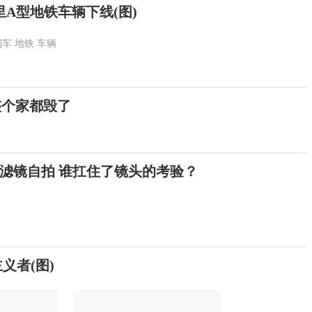
里A型地铁车辆下线(图)
列车
地铁
车辆
整个家都毁了
滤镜自拍 谁扛住了镜头的考验？
义者(图)