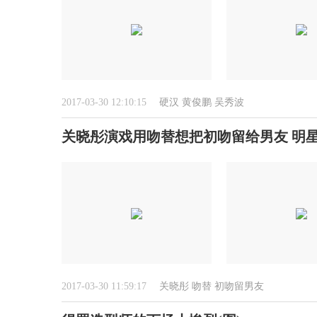
2017-03-30 12:10:15
硬汉
黄俊鹏
吴秀波
关晓彤演戏用吻替想把初吻留给男友 明
2017-03-30 11:59:17
关晓彤
吻替
初吻留男友