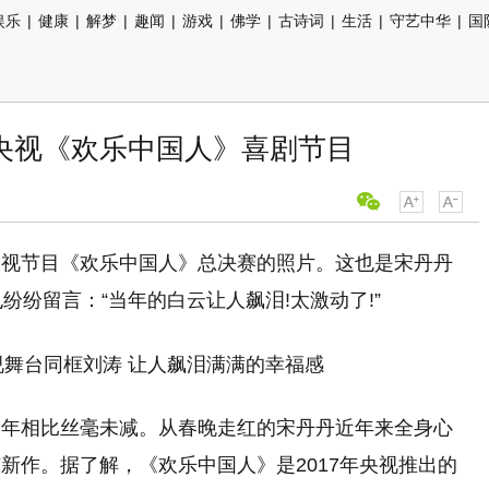
娱乐
|
健康
|
解梦
|
趣闻
|
游戏
|
佛学
|
古诗词
|
生活
|
守艺中华
|
国
央视《欢乐中国人》喜剧节目
央视节目《欢乐中国人》总决赛的照片。这也是宋丹丹
纷纷留言：“当年的白云让人飙泪!太激动了!”
当年相比丝毫未减。从春晚走红的宋丹丹近年来全身心
新作。据了解，《欢乐中国人》是2017年央视推出的