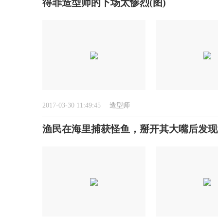
得罪造型师的下场太惨烈(图)
2017-03-30 11:49:45
造型师
渔民在海里捕获怪鱼，掰开其大嘴后发现