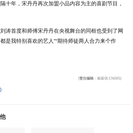
时隔十年，宋丹丹再次加盟小品内容为主的喜剧节目，
员刘涛首度和师傅宋丹丹在央视舞台的同框也受到了网
俩都是我特别喜欢的艺人”“期待师徒两人合力来个作
(
责任编辑
：都基强 CN065)
)
他