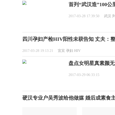
首列“武汉造”100公
2017-03-28 17:39:50
武汉
四川孕妇产检HIV阳性未获告知 丈夫：
2017-03-28 19:13:21
宜宾
孕妇
HIV
盘点女明星真素颜无
2017-03-29 06:33:15
硬汉专业户吴秀波给他做媒 婚后成素食主