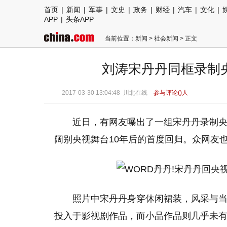
首页
|
新闻
|
军事
|
文史
|
政务
|
财经
|
汽车
|
文化
|
APP
|
头条APP
当前位置：
新闻
>
社会新闻
> 正文
刘涛宋丹丹同框录制
2017-03-30 13:04:48
川北在线
参与评论(
)人
近日，有网友曝出了一组宋丹丹录制
阔别央视舞台10年后的首度回归。众网友也
照片中宋丹丹身穿休闲裙装，风采与
投入于影视剧作品，而小品作品则几乎未有