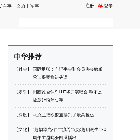
注册
|
登录
防军事
|
文旅
|
军事
中华推荐
【
社会
】
国际足联：向理事会和会员协会致歉
承认提案推进失误
【
娱乐
】
田馥甄否认S.H.E将开演唱会 称不是
故意让粉丝失望
【
深度
】
乌克兰把欧盟旗摆到了最高拉达
【
文化
】
“越韵华光·百廿流芳”纪念越剧诞生120
周年主题晚会圆满播出