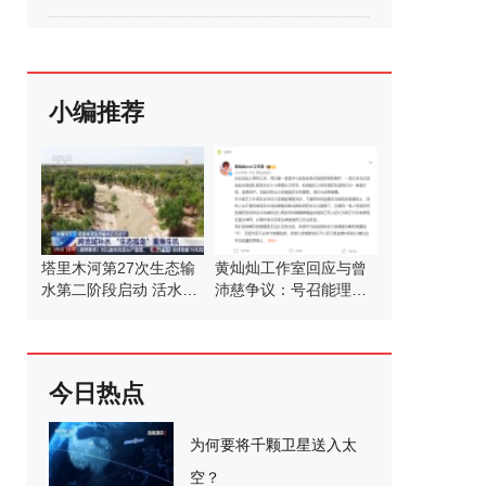
小编推荐
塔里木河第27次生态输
黄灿灿工作室回应与曾
水第二阶段启动 活水滋
沛慈争议：号召能理智
养绿洲
发言
今日热点
为何要将千颗卫星送入太
空？