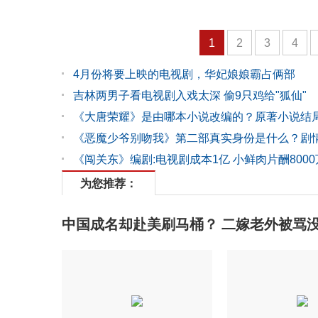
1
2
3
4
4月份将要上映的电视剧，华妃娘娘霸占俩部
吉林两男子看电视剧入戏太深 偷9只鸡给"狐仙"
《大唐荣耀》是由哪本小说改编的？原著小说结
《恶魔少爷别吻我》第二部真实身份是什么？剧
说 曝大结局
《闯关东》编剧:电视剧成本1亿 小鲜肉片酬8000
为您推荐：
中国成名却赴美刷马桶？ 二嫁老外被骂没