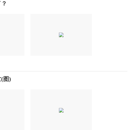
了？
(图)