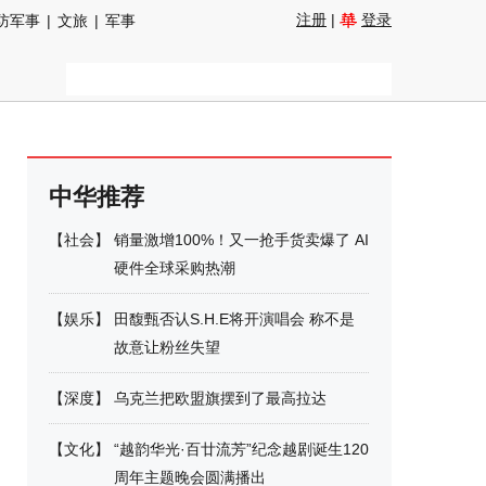
注册
|
登录
防军事
|
文旅
|
军事
中华推荐
【
社会
】
销量激增100%！又一抢手货卖爆了 AI
硬件全球采购热潮
【
娱乐
】
田馥甄否认S.H.E将开演唱会 称不是
故意让粉丝失望
【
深度
】
乌克兰把欧盟旗摆到了最高拉达
【
文化
】
“越韵华光·百廿流芳”纪念越剧诞生120
周年主题晚会圆满播出