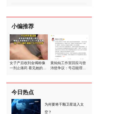
小编推荐
女子产后收到金镯称像
黄灿灿工作室回应与曾
一剂止痛药 看见她的付
沛慈争议：号召能理智
出与疼痛
发言
今日热点
为何要将千颗卫星送入太
空？