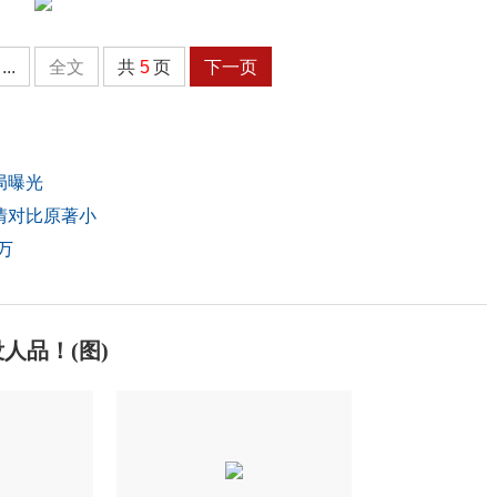
...
全文
共
5
页
下一页
局曝光
情对比原著小
万
人品！(图)