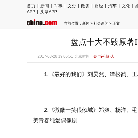
首页
|
新闻
|
军事
|
文史
|
政务
|
财经
|
汽车
|
文化
|
APP
|
头条APP
当前位置：
新闻
>
社会新闻
> 正文
盘点十大不毁原著
2017-03-28 19:05:51
北京时间
参与评论(
)人
1.《最好的我们》刘昊然、谭松韵、
2.《微微一笑很倾城》郑爽、杨洋、
美青春纯爱偶像剧