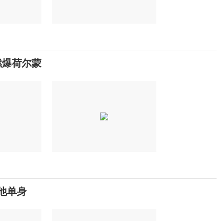
燃爆荷尔蒙
为他单身