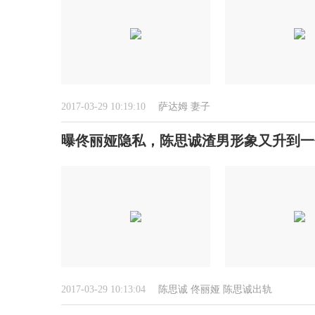
2017-03-29 10:19:10
萨达姆
妻子
曝佟丽娅隐私，陈思诚渣男形象又升到一
2017-03-29 10:13:04
陈思诚
佟丽娅
陈思诚出轨