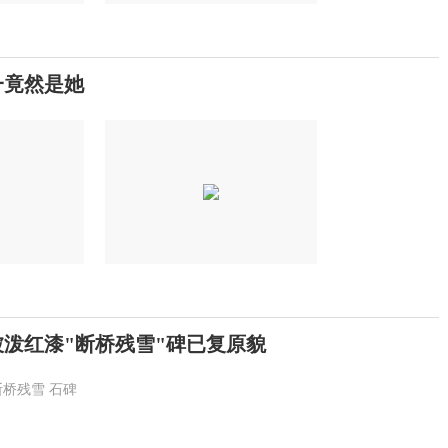
一竟然是她
被泼红漆"断桥残雪"碑已复原貌
断桥残雪
石碑