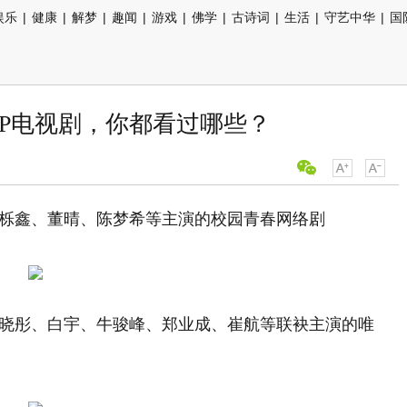
娱乐
|
健康
|
解梦
|
趣闻
|
游戏
|
佛学
|
古诗词
|
生活
|
守艺中华
|
国
IP电视剧，你都看过哪些？
王栎鑫、董晴、陈梦希等主演的校园青春网络剧
毛晓彤、白宇、牛骏峰、郑业成、崔航等联袂主演的唯