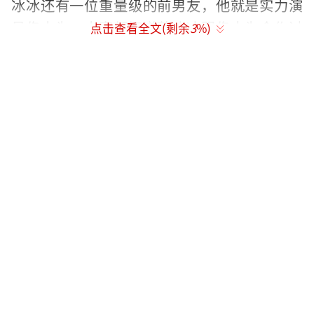
冰冰还有一位重量级的前男友，他就是实力演
员佟大为。大家都知道范冰冰跟佟大为合作过
点击查看全文(剩余
3
%)
《苹果》这部电影，却不知道两人也正是因为
这部电影而生情。