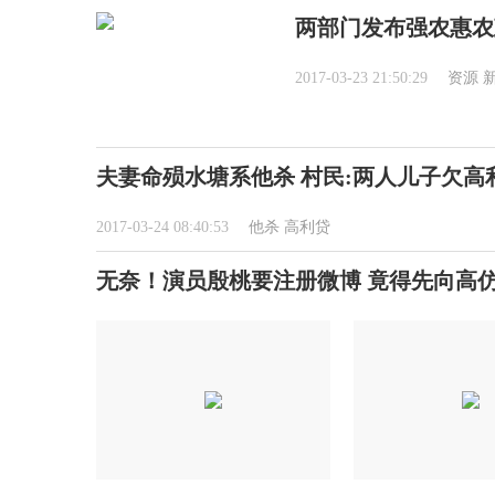
两部门发布强农惠农
2017-03-23 21:50:29
资源
夫妻命殒水塘系他杀 村民:两人儿子欠高
2017-03-24 08:40:53
他杀
高利贷
无奈！演员殷桃要注册微博 竟得先向高仿