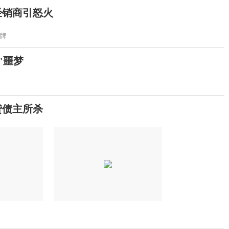
经销商引怒火
牌
"噩梦
贷债主所杀