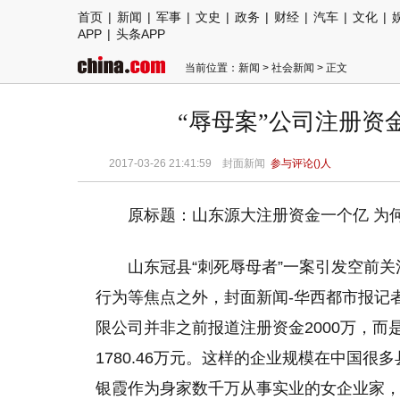
首页
|
新闻
|
军事
|
文史
|
政务
|
财经
|
汽车
|
文化
|
APP
|
头条APP
当前位置：
新闻
>
社会新闻
> 正文
“辱母案”公司注册资
2017-03-26 21:41:59
封面新闻
参与评论(
)人
原标题：山东源大注册资金一个亿 为何
山东冠县“刺死辱母者”一案引发空前
行为等焦点之外，封面新闻-华西都市报记
限公司并非之前报道注册资金2000万，而
1780.46万元。这样的企业规模在中国
银霞作为身家数千万从事实业的女企业家