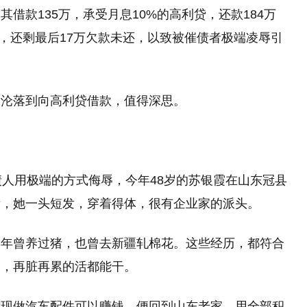
借款135万，承受月息10%的高利贷，还款184万
债，还剩最后17万欠款未还，以致被催债者极端凌辱引
，沦落到向高利贷借款，值得深思。
”
债人用极端的方式侮辱，今年48岁的苏银霞在山东冠县
看，她一头短发，穿着得体，很有企业家的派头。
早年曾养过猪，也曾去新疆轧棉花。这些经历，都符合
家，再脏再累的活都能干。
发现做汽车配件可以赚钱，便回到山东老家，用全部积