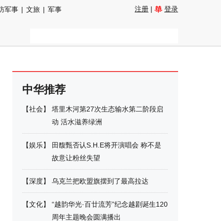
注册
|
登录
防军事
|
文旅
|
军事
中华推荐
【
社会
】
塔里木河第27次生态输水第二阶段启
动 活水滋养绿洲
【
娱乐
】
田馥甄否认S.H.E将开演唱会 称不是
故意让粉丝失望
【
深度
】
乌克兰把欧盟旗摆到了最高拉达
【
文化
】
“越韵华光·百廿流芳”纪念越剧诞生120
周年主题晚会圆满播出