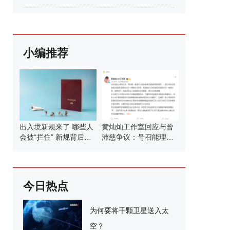
小编推荐
出入境新规来了 哪些人
黄灿灿工作室回应与曾
会被“拦住” 新规背后的
沛慈争议：号召能理智
考量
发言
今日热点
为何要将千颗卫星送入太
空？