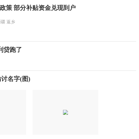
政策 部分补贴资金兑现到户
新疆
返乡
利贷跑了
讨名字(图)