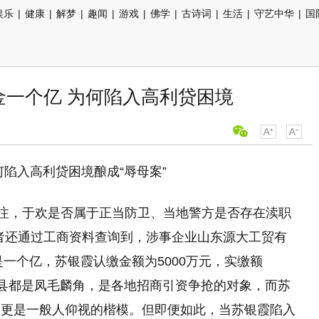
娱乐
|
健康
|
解梦
|
趣闻
|
游戏
|
佛学
|
古诗词
|
生活
|
守艺中华
|
国
金一个亿 为何陷入高利贷困境
陷入高利贷困境酿成“辱母案”
关注，于欢是否属于正当防卫、当地警方是否存在渎职
者还通过工商资料查询到，涉事企业山东源大工贸有
是一个亿，苏银霞认缴金额为5000万元，实缴额
很多县都是凤毛麟角，是各地招商引资争抢的对象，而苏
，更是一般人仰视的楷模。但即便如此，当苏银霞陷入