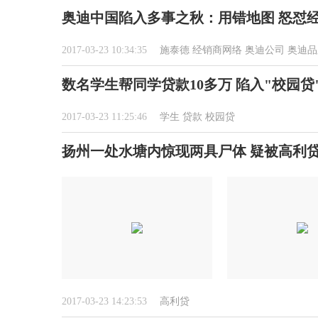
奥迪中国陷入多事之秋：用错地图 怒怼
2017-03-23 10:34:35
施泰德
经销商网络
奥迪公司
奥迪品
数名学生帮同学贷款10多万 陷入"校园贷
2017-03-23 11:25:46
学生
贷款
校园贷
扬州一处水塘内惊现两具尸体 疑被高利
2017-03-23 14:23:53
高利贷