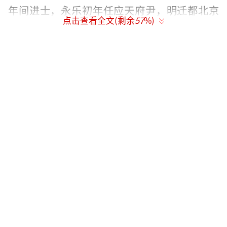
年间进士，永乐初年任应天府尹，明迁都北京
点击查看全文(剩余
57
%)
后，顾佐任顺天府尹，永乐八年任御史。后葬
于太康县，顾佐墓于1989年太康县人民政府公
布为县级文物保护单位。墓高8米，周长80米，
墓冢为圆锥形，墓前有石马桩两个。
顾佐（1376-1446年）为官刚正，被人比作
北宋的包拯。相传顾佐入内廷办公，独处一间
小夹室，不是议政不与官员们群坐。人们称他
为“顾独坐”。正统十一年（1446年）去世。
此次出土的墓葬，为顾佐之孙顾朴。有网友
称，工地上出土了宝剑、扇子等文物，被人拿
走不见踪影。
对此，太康县县委宣传部葛副部长告诉记