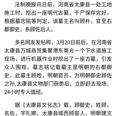
法制晚报讯日前，河南省太康县一处工地
施工时，挖出一座明代古墓，干尸保存完好，
根据墓志铭等判定，该墓主名叫顾朴，官至右
都御史，系顾佐后人。
多名网友发帖称，3月20日前后，在河南省
太康县万城商贸集聚港东南方一个下水道施工
现场，进行机器作业时挖出了一座古墓，引发
众人围观。墓志铭记载墓主是明朝的右都御
史，此墓主顾姓，明朝官员，为明朝御史顾佐
之孙,太康县文物部门获悉后，立即赶去现场，
24小时专人值班。
据《太康县文化志》载，顾御史，姓顾，
名佐，字礼卿，太康县城西顾窑人，明朝建文