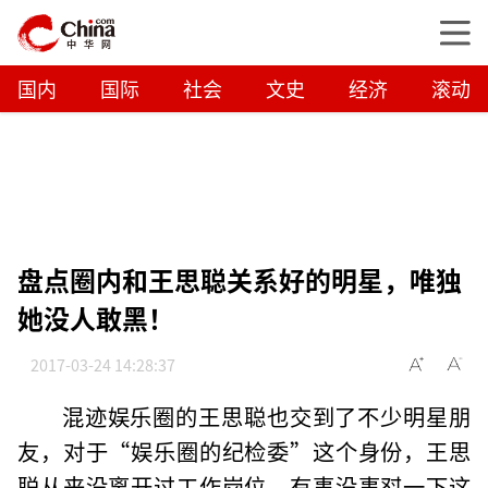
国内
国际
社会
文史
经济
滚动
盘点圈内和王思聪关系好的明星，唯独
她没人敢黑！
2017-03-24 14:28:37
混迹娱乐圈的王思聪也交到了不少明星朋
友，对于“娱乐圈的纪检委”这个身份，王思
聪从来没离开过工作岗位，有事没事怼一下这