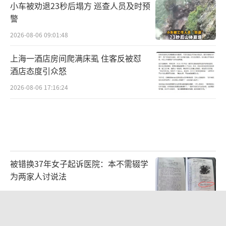
小车被劝退23秒后塌方 巡查人员及时预
警
2026-08-06 09:01:48
上海一酒店房间爬满床虱 住客反被怼
酒店态度引众怒
2026-08-06 17:16:24
被错换37年女子起诉医院：本不需辍学
为两家人讨说法
2026-08-06 09:27:26
75岁老汉投资20多万养鱼无人收购 热