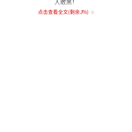
点击查看全文(剩余
3
%)
众所周知，林更新是王思聪的好基友，王
思聪曾多次被拍到与林更新同行。二人还有一
个共同的爱好，就是泡在网红堆里不出来。