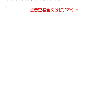
点击查看全文(剩余
32
%)
与野猪血拼现场灌木丛生
被老汉杀死的野猪
邓光远指认与野猪搏斗的地方
老汉遍体鳞伤
一：丛林遇袭老人肉搏野猪