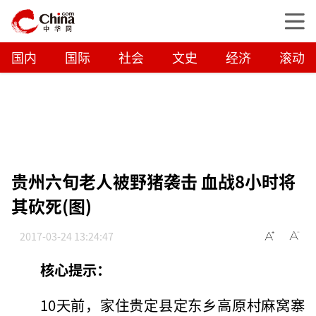
国内
国际
社会
文史
经济
滚动
贵州六旬老人被野猪袭击 血战8小时将
其砍死(图)
2017-03-24 13:24:47
核心提示：
10天前，家住贵定县定东乡高原村麻窝寨