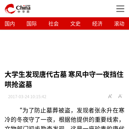
国内
国际
社会
文史
经济
滚动
大学生发现唐代古墓 寒风中守一夜挡住
哄抢盗墓
2017-03-24 10:15:42
“为了防止墓葬被盗，发现者张永升在寒
冷的冬夜守了一夜，根据他提供的重要线索，
文物部门初步勘查发现，这是一座珍贵的唐代