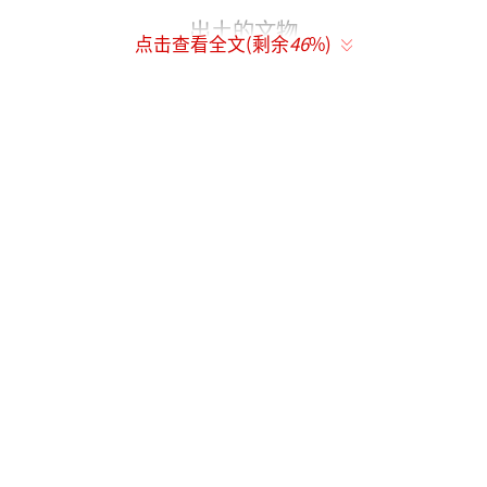
出土的文物
点击查看全文(剩余
46
%)
郑报融媒记者张竞昳/文通讯员张璐/图
村头散步瞥见青砖他判断有古墓
今年2月18日傍晚，在项城老家过年的张永
升随父亲散步，走至村西南，见挖掘机在此处
取土留下的巨坑中有青砖暴露，平时喜欢中华
传统文化的他，凭着在警校培养的敏锐意识和
直觉，隐约感觉这里并非一个普通的土坑。
“拨开薄土，是整齐排列的青砖。”张永
升说，根据青砖上的文字，结合自己的知识，
他判断这里很可能是一处古墓葬。考虑到挖掘