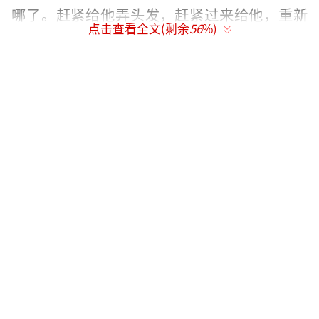
哪了。赶紧给他弄头发，赶紧过来给他，重新
点击查看全文(剩余
56
%)
弄造型。
趁着这个功夫呢！小鲜肉就把剧本掏出
来，嘴里念念有词。好像很刻苦的样子。补妆
的间隙还在看剧本，弄好以后，重新开拍！
又重新开拍了，还没念两句，他又开始！
导演，停...这领带系的也太紧了，勒得慌！服
装组又跑过来，重新给他换领带。没弄两下，
小鲜肉又说今天的裤子不是很合身，要不来加
个皮带，服装组又跑去找腰带去。整个剧组就
在干瞪着眼等着他。