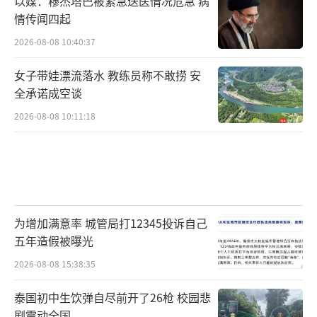
以媒：穆杰塔巴被紧急送医情况危急 病
情传闻四起
2026-08-08 10:40:37
女子带娃漂流落水 教练员称不敢捞 安
全承诺成空谈
2026-08-08 10:11:18
为增加满意率 城管局打12345投诉自己
五年造假被曝光
2026-08-08 15:38:35
泰国初中生饮弹自尽前开了26枪 校园悲
剧震动全国