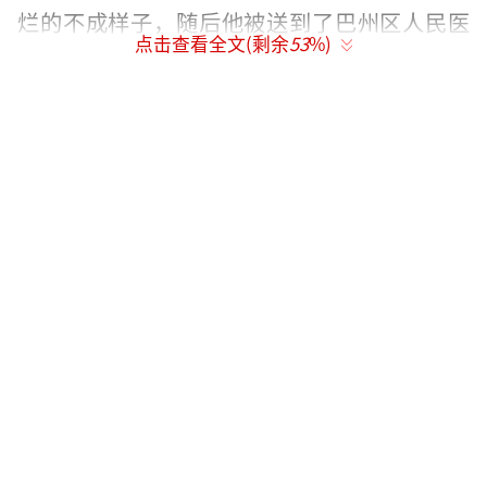
烂的不成样子，随后他被送到了巴州区人民医
点击查看全文(剩余
53
%)
院。“孩子的双脚溃烂十分严重，不排除会有
截肢的可能。”初步诊断后，医院告知彬彬的
家人，由于彬彬的双脚溃烂严重，已经发紫、
发臭，不排除会有截肢的可能。考虑到彬彬还
只有十几岁，在和家人商量后，医院采取了保
守治疗。在医院积极治疗半个月后，彬彬的病
情得到了明显改善，目前已经出院，在姑姑家
中继续疗养。
8岁开始接触网络游戏朋友中的游戏“高
手”
2003年，彬彬出生在巴州区枣林镇一个普
通家庭。8岁那年，彬彬跟着家里人到了上海。