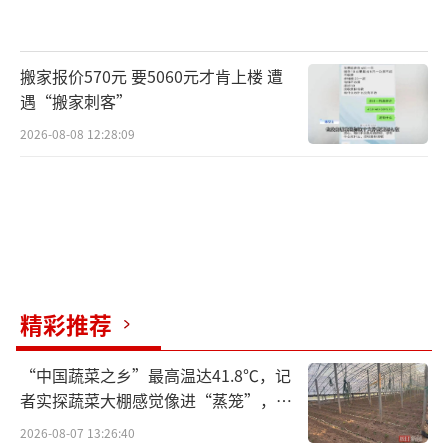
搬家报价570元 要5060元才肯上楼 遭
遇“搬家刺客”
2026-08-08 12:28:09
精彩推荐
“中国蔬菜之乡”最高温达41.8℃，记
者实探蔬菜大棚感觉像进“蒸笼”，有
村民称只能凌晨两点起来干活
2026-08-07 13:26:40