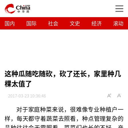
国内
国际
社会
文史
经济
滚动
这种瓜随吃随砍，砍了还长，家里种几
棵太值了
2017-03-23 10:36:46
对于家庭种菜来说，很难像专业种植户一
样，每天都守着蔬菜去照看，种点管理复杂的
品种往往会无霞照看，菜菜们也长的不好，产