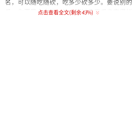
名，可以随吃随砍，吃多少砍多少。要说别的
瓜，你要是上去砍一刀，那过几天瓜肯定得烂
点击查看全文(剩余
43
%)
掉了，可砍瓜确不一样，它具有极强的自愈功
能，砍过之后的伤口会迅速愈合，然后接着生
长。
砍瓜的营养十分丰富，富含蛋白质、纤
维、氨基酸、维生素等人体所必须的营养物
质，在口感上，它比普通的南瓜更脆甜，比冬
瓜更细腻，用来凉拌、炒制或是做包子饺子馅
料都很棒，最关键的再也不用为了吃不完而浪
费发愁了，随吃随砍嘛。