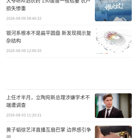
大爷听AI洒农药 150亩苗一夜枯萎 农户
损失惨重
2026-08-09 08:46:32
银河系根本不是扁平圆盘 新发现揭示复
杂结构
2026-08-09 12:06:35
上任才半月，立陶宛新总理涉嫌学术不
端遭调查
2026-08-03 11:20:31
黄子韬徐艺洋直播互扇巴掌 边界感引争
议