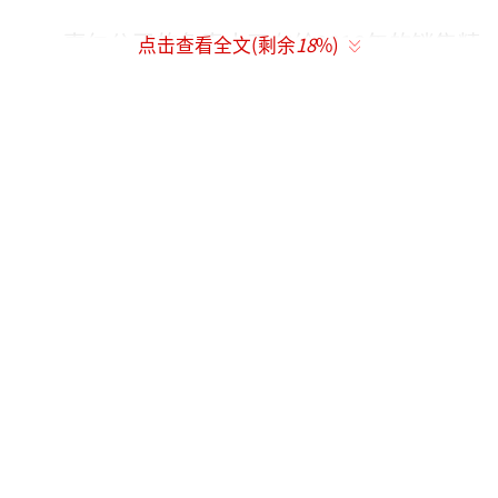
嘉仁公司的负责人正在给2016年的销售精
点击查看全文(剩余
18
%)
英们发放奖金。
央视财经记者注意到，销售业绩最高的业
务员，其销售额超过100万元，而个人年收入超
过30万元。从公司的整体销售情况来看，每位
员工的年平均销售额也超过了20多万。