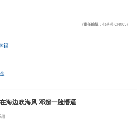
(
责任编辑
：都基强 CN065)
幸福
偿金
在海边吹海风 邓超一脸懵逼
邓超