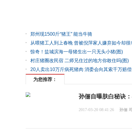
郑州现1500斤“猪王” 能当牛骑
从喂猪工人到上春晚 曾被倪萍家人嫌弃如今却很
惊奇！盐城滨海一母猪生出一只无头小猪(图)
村庄猪圈改民宿 二师兄住过的地方你敢住吗(图)
20人卖出10万斤病死猪肉 消委会向其索千万赔
为您推荐：
孙俪自曝肤白秘诀：
2017-03-20 08:41:26
孙俪