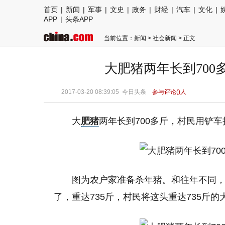
首页
|
新闻
|
军事
|
文史
|
政务
|
财经
|
汽车
|
文化
|
APP
|
头条APP
当前位置：
新闻
>
社会新闻
> 正文
大肥猪两年长到700
2017-03-20 08:39:05 今日头条
参与评论(
)人
大
肥猪
两年长到700多斤，村民用铲
图为农户家准备杀年猪。和往年不同
了，重达735斤，村民将这头重达735斤