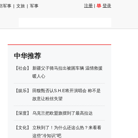
注册
|
登录
防军事
|
文旅
|
军事
中华推荐
【
社会
】
新疆父子骑马拉出被困车辆 温情救援
暖人心
【
娱乐
】
田馥甄否认S.H.E将开演唱会 称不是
故意让粉丝失望
【
深度
】
乌克兰把欧盟旗摆到了最高拉达
【
文化
】
立秋到了！为什么还这么热？来看看
这些“冷知识”吧