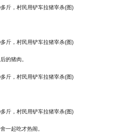
。
身后的猪肉。
右舍一起吃才热闹。