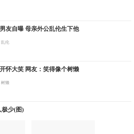
男友自曝 母亲外公乱伦生下他
乱伦
开怀大笑 网友：笑得像个树懒
树懒
极少(图)