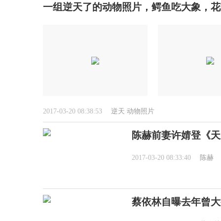
一组逆天了的动物照片，鳄鱼吃大象，花
2017-03-20 08:38:53
逆天
动物照片
陈赫前妻许婧登《天
2017-03-20 08:33:40
陈赫
蔡依林自曝去年曾大