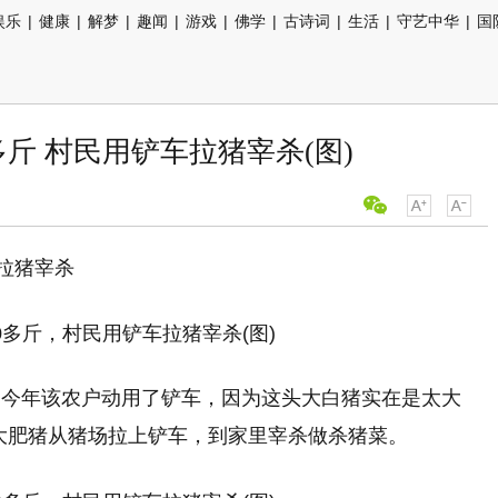
娱乐
|
健康
|
解梦
|
趣闻
|
游戏
|
佛学
|
古诗词
|
生活
|
守艺中华
|
国
多斤 村民用铲车拉猪宰杀(图)
车拉猪宰杀
，今年该农户动用了铲车，因为这头大白猪实在是太大
的大肥猪从猪场拉上铲车，到家里宰杀做杀猪菜。